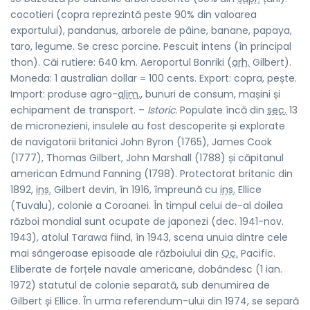
cocotieri (copra reprezintă peste 90% din valoarea
exportului), pandanus, arborele de pâine, banane, papaya,
taro, legume. Se cresc porcine. Pescuit intens (în principal
thon). Căi rutiere: 640 km. Aeroportul Bonriki (
arh.
Gilbert).
Moneda: 1 australian dollar = 100 cents. Export: copra, pește.
Import: produse agro-
alim.
, bunuri de consum, mașini și
echipament de transport. –
Istoric.
Populate încă din
sec.
13
de micronezieni, insulele au fost descoperite și explorate
de navigatorii britanici John Byron (1765), James Cook
(1777), Thomas Gilbert, John Marshall (1788) și căpitanul
american Edmund Fanning (1798). Protectorat britanic din
1892,
ins.
Gilbert devin, în 1916, împreună cu
ins.
Ellice
(Tuvalu), colonie a Coroanei. În timpul celui de-al doilea
război mondial sunt ocupate de japonezi (dec. 1941-nov.
1943), atolul Tarawa fiind, în 1943, scena unuia dintre cele
mai sângeroase episoade ale războiului din
Oc.
Pacific.
Eliberate de forțele navale americane, dobândesc (1 ian.
1972) statutul de colonie separată, sub denumirea de
Gilbert și Ellice. În urma referendum-ului din 1974, se separă