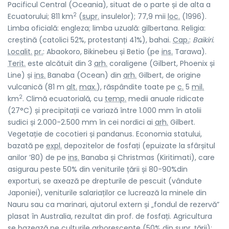
Pacificul Central (Oceania), situat de o parte și de alta a
2
Ecuatorului; 811 km
(
supr.
insulelor); 77,9 mii
loc.
(1996).
Limba oficială: engleza; limba uzuală: gilbertana. Religia:
creștină (catolici 52%, protestanți 41%), bahai.
Cap.
:
Baikiri.
Localit.
pr.
: Abaokoro, Bikinebeu și Betio (pe
ins.
Tarawa).
Terit.
este alcătuit din 3
arh.
coraligene (Gilbert, Phoenix și
Line) și
ins.
Banaba (Ocean) din
arh.
Gilbert, de origine
vulcanică (81 m
alt.
max.
), răspândite toate pe
c.
5
mil.
2
km
. Climă ecuatorială, cu
temp.
medii anuale ridicate
(27°C) și precipitații ce variază între 1.000 mm în atolii
sudici și 2.000-2.500 mm în cei nordici ai
arh.
Gilbert.
Vegetație de cocotieri și pandanus. Economia statului,
bazată pe
expl.
depozitelor de fosfați (epuizate la sfârșitul
anilor ’80) de pe
ins.
Banaba și Christmas (Kiritimati), care
asigurau peste 50% din veniturile țării și 80-90%din
exporturi, se axează pe drepturile de pescuit (vândute
Japoniei), veniturile salariaților ce lucrează la minele din
Nauru sau ca marinari, ajutorul extern și „fondul de rezervă”
plasat în Australia, rezultat din prof. de fosfați. Agricultura
se bazează pe culturile arborescente (50% din
supr.
țării):