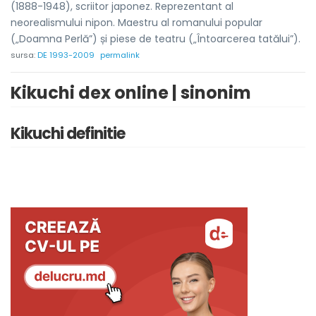
(1888-1948), scriitor japonez. Reprezentant al
neorealismului nipon. Maestru al romanului popular
(„Doamna Perlă”) și piese de teatru („Întoarcerea tatălui”).
sursa:
DE 1993-2009
permalink
Kikuchi dex online | sinonim
Kikuchi definitie