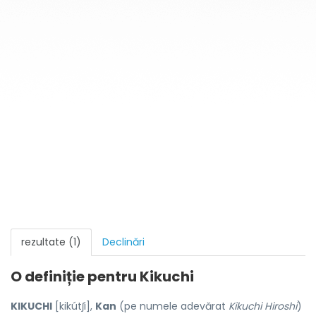
rezultate (1)
Declinări
O definiție pentru
Kikuchi
KIKUCHI
[kikútʃi],
Kan
(pe numele adevărat
Kikuchi Hiroshi
)