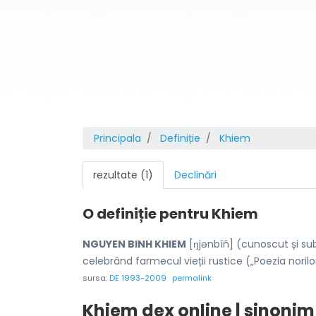
Principala
Definiție
Khiem
rezultate (1)
Declinări
O definiție pentru
Khiem
NGUYEN BINH KHIEM
[ŋjənbíñ] (cunoscut și s
celebrând farmecul vieții rustice („Poezia norilor
sursa:
DE 1993-2009
permalink
Khiem dex online | sinonim