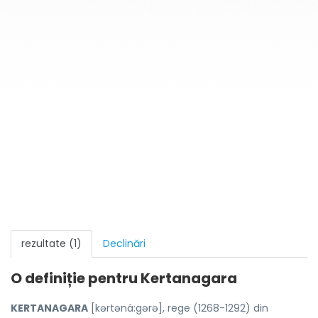
rezultate (1)
Declinări
O definiție pentru
Kertanagara
KERTANAGARA
[kərtəná:gərə], rege (1268-1292) din