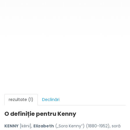
rezultate (1)
Declinări
O definiție pentru
Kenny
KENNY
[kéni],
Elizabeth
(„Sora Kenny”) (1880-1952), soră