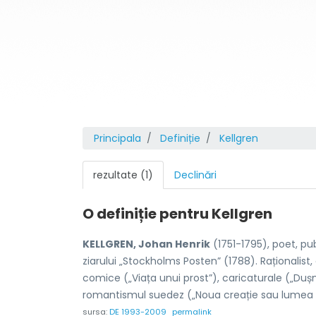
Principala
Definiție
Kellgren
rezultate (1)
Declinări
O definiție pentru
Kellgren
KELLGREN, Johan Henrik
(1751-1795), poet, pub
ziarului „Stockholms Posten” (1788). Raționalist,
comice („Viața unui prost”), caricaturale („Duș
romantismul suedez („Noua creație sau lumea i
sursa:
DE 1993-2009
permalink