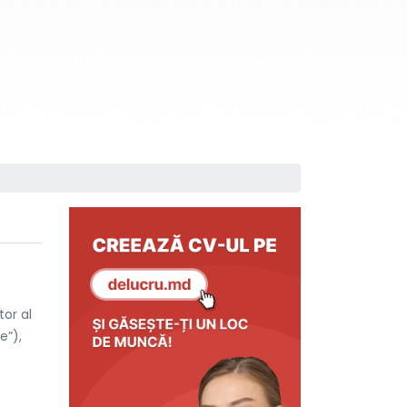
tor al
e”),