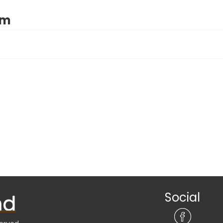
im
Social