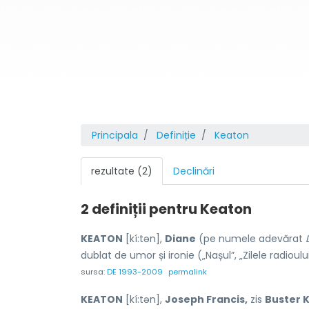
Principala
Definiție
Keaton
rezultate (2)
Declinări
2 definiții pentru
Keaton
KEATON
[kí:tən],
Diane
(pe numele adevărat
dublat de umor și ironie („Nașul”, „Zilele radioulu
sursa:
DE 1993-2009
permalink
KEATON
[kí:tən],
Joseph Francis,
zis
Buster K