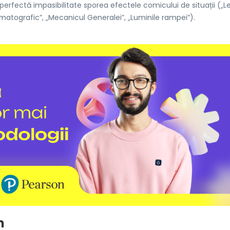
mperfectă impasibilitate sporea efectele comicului de situații („
inematografic”, „Mecanicul Generalei”, „Luminile rampei”).
m