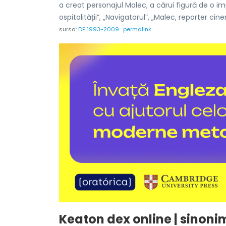
a creat personajul Malec, a cărui figură de o i
ospitalității”, „Navigatorul”, „Malec, reporter c
sursa:
DE 1993-2009
permalink
Keaton dex online | sinoni