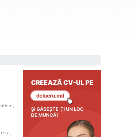
afinat,
i mut,