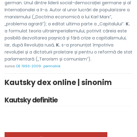
german. Unul dintre liderii social-democrației germane și al
Internaționalei a II-a. Autor al unor lucrări de popularizare a
marxismului („Doctrina economică a lui Karl Marx”,
„problema agrară”); a editat ultima parte a „Capitalului”.
K.
a formulat teoria ultraimperialismului, potrivit căreia este
posibilă dezvoltarea pașnică și fără crize a capitalismului,
iar, după Revoluția rusă,
K.
s-a pronunțat împotriva
revoluției și a dictaturii proletare și pentru o reformă de stat
parlamentară („Terorism și comunism”).
sursa:
DE 1993-2009
permalink
Kautsky dex online | sinonim
Kautsky definitie