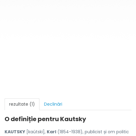
rezultate (1)
Declinări
O definiție pentru
Kautsky
KAUTSKY
[kaútski],
Karl
(1854-1938), publicist și om politic