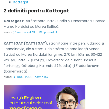
Kattegat
2 definiții pentru
Kattegat
Cattegat
n. strâmtoare între Suedia și Danemarca, unește
Marea Nordului cu Marea Baltică.
sursa:
Șăineanu, ed. VI 1929
permalink
KATTEGAT (CATTEGAT),
strâmtoare între
pen.
Iutlanda și
Scandinavia, din sistemul de strâmtori care leagă Marea
Baltică cu Marea Nordului; lungime; 270 km; lățime: 60-122
km.
Ad.
: între 17 și 124
m.
Traversată de curenți. Pescuit.
Porturi
pr.
: Göteborg, Halmstad (Suedia) și Frederikshavn
(Danemarca).
sursa:
DE 1993-2009
permalink