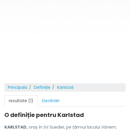
Principala
Definiție
Karlstad
rezultate (1)
Declinări
O definiție pentru
Karlstad
KARLSTAD,
oraș în SV Suediei, pe țărmul lacului Vänern;