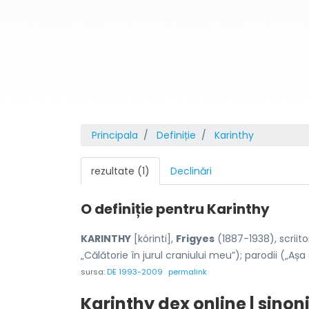
Principala
Definiție
Karinthy
rezultate (1)
Declinări
O definiție pentru
Karinthy
KARINTHY
[kórinti],
Frigyes
(1887-1938), scriito
„Călătorie în jurul craniului meu”); parodii („Așa s
sursa:
DE 1993-2009
permalink
Karinthy dex online | sino