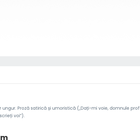
r ungur. Proză satirică și umoristică („Dați-mi voie, domnule profes
crieți voi”).
nim