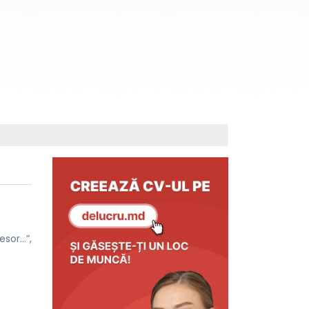
or...”,