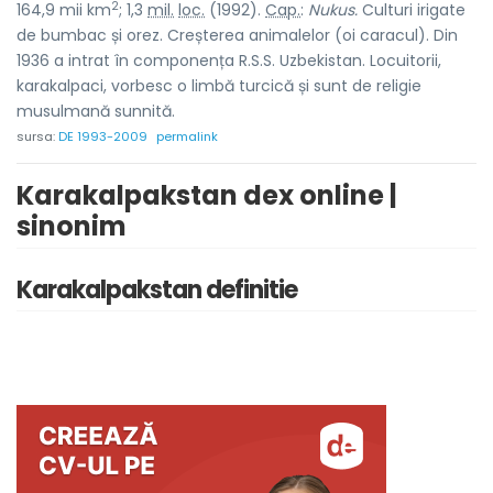
2
164,9 mii km
; 1,3
mil.
loc.
(1992).
Cap.
:
Nukus.
Culturi irigate
de bumbac și orez. Creșterea animalelor (oi caracul). Din
1936 a intrat în componența R.S.S. Uzbekistan. Locuitorii,
karakalpaci, vorbesc o limbă turcică și sunt de religie
musulmană sunnită.
sursa:
DE 1993-2009
permalink
Karakalpakstan dex online |
sinonim
Karakalpakstan definitie