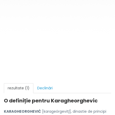
rezultate (1)
Declinări
O definiție pentru
Karagheorghevic
KARAGHEORGHEVIĆ
[karageórgevitʃ], dinastie de principi