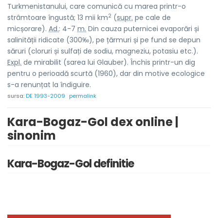
Turkmenistanului, care comunică cu marea printr-o
2
strâmtoare îngustă; 13 mii km
(
supr.
pe cale de
micșorare).
Ad.
: 4-7
m.
Din cauza puternicei evaporări și
salinității ridicate (300‰), pe țărmuri și pe fund se depun
săruri (cloruri și sulfați de sodiu, magneziu, potasiu etc.).
Expl.
de mirabilit (sarea lui Glauber). Închis printr-un dig
pentru o perioadă scurtă (1960), dar din motive ecologice
s-a renunțat la îndiguire.
sursa:
DE 1993-2009
permalink
Kara-Bogaz-Gol dex online |
sinonim
Kara-Bogaz-Gol definitie