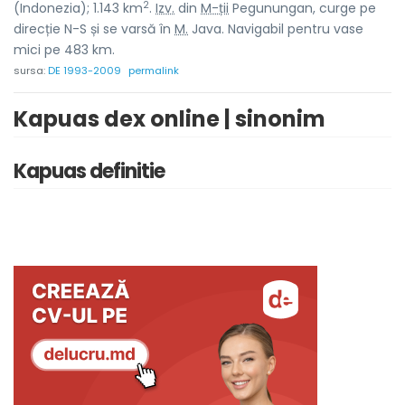
2
(Indonezia); 1.143 km
.
Izv.
din
M-ții
Pegunungan, curge pe
direcție N-S și se varsă în
M.
Java. Navigabil pentru vase
mici pe 483 km.
sursa:
DE 1993-2009
permalink
Kapuas dex online | sinonim
Kapuas definitie