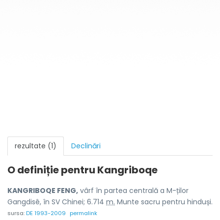
rezultate (1)
Declinări
O definiție pentru
Kangriboqe
KANGRIBOQE FENG,
vârf în partea centrală a M-ților
Gangdisê, în SV Chinei; 6.714
m.
Munte sacru pentru hinduși.
sursa:
DE 1993-2009
permalink