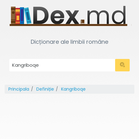
Dicționare ale limbii române
Principala
Definiție
Kangriboqe