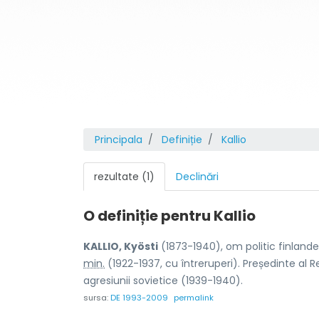
Principala
Definiție
Kallio
rezultate (1)
Declinări
O definiție pentru
Kallio
KALLIO, Kyösti
(1873-1940), om politic finland
min.
(1922-1937, cu întreruperi). Președinte al 
agresiunii sovietice (1939-1940).
sursa:
DE 1993-2009
permalink