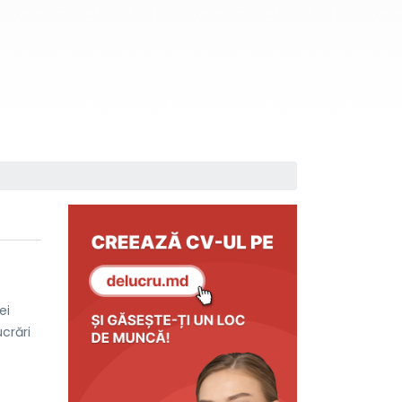
ei
crări