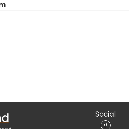
im
Social