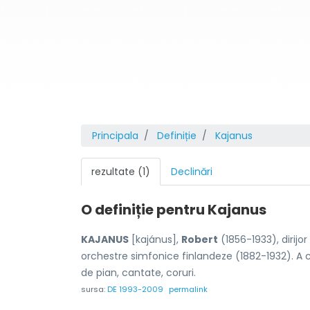
Principala
Definiție
Kajanus
rezultate (1)
Declinări
O definiție pentru
Kajanus
KAJANUS
[kajánus],
Robert
(1856-1933), dirijo
orchestre simfonice finlandeze (1882-1932). A co
de pian, cantate, coruri.
sursa:
DE 1993-2009
permalink