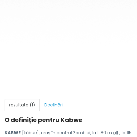
rezultate (1)
Declinări
O definiție pentru
Kabwe
KABWE
[kábue], oraș în centrul Zambiei, la 1.180 m
alt.
, la 115