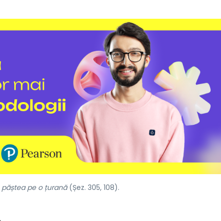
os păștea pe o țurană
(Șez. 305, 108).