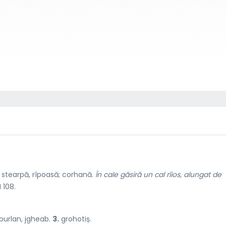
stearpă, rîpoasă; corhană.
În cale găsiră un cal rîios, alungat de
I 108.
burlan, jgheab.
3.
grohotiș.