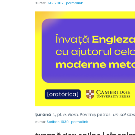
sursa:
DAR 2002
permalink
țuránă
f., pl.
e. Nord.
Povîrniș petros:
un cal rîĭ
sursa:
Scriban 1939
permalink