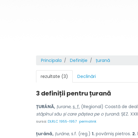
Principala
Definiție
țurană
rezultate (3)
Declinări
3 definiții pentru
țurană
ȚURÁNĂ,
țurane,
s. f.
(Regional) Coastă de deal 
stăpînul său și care păștea pe o țurană.
ȘEZ. XXII
sursa:
DLRLC 1955-1957
permalink
țuránă,
țuráne,
s.f. (reg.)
1.
povârniș pietros.
2.