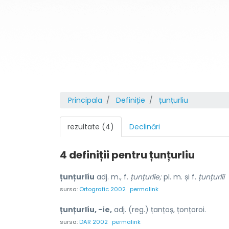
Principala
Definiție
țunțurliu
rezultate (4)
Declinări
4 definiții pentru
țunțurliu
țunțurlíu
adj. m., f.
țunțurlíe;
pl. m. și f.
țunțurlíi
sursa:
Ortografic 2002
permalink
țunțurlíu, -íe,
adj. (reg.) țanțoș, țonțoroi.
sursa:
DAR 2002
permalink