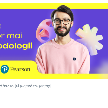
i ba? AL.
[Și
țunțurliu:
v.
țanțoș
].