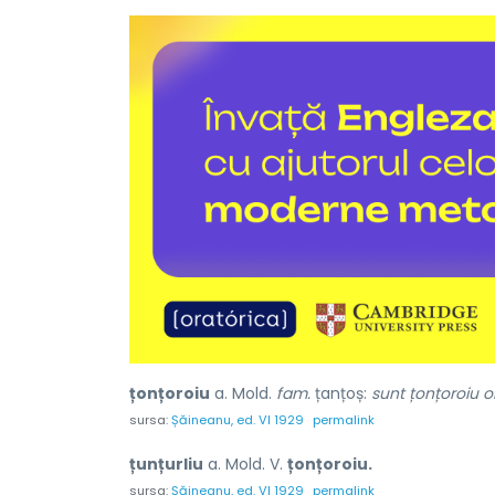
țonțoroiu
a. Mold.
fam.
țanțoș:
sunt țonțoroiu or
sursa:
Șăineanu, ed. VI 1929
permalink
țunțurliu
a. Mold. V.
țonțoroiu.
sursa:
Șăineanu, ed. VI 1929
permalink