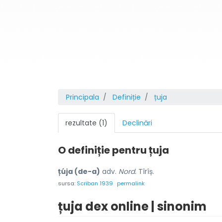
Principala
Definiție
țuja
rezultate (1)
Declinări
O definiție pentru
țuja
țúja (de-a)
adv.
Nord.
Tîrîș.
sursa:
Scriban 1939
permalink
țuja dex online | sinonim