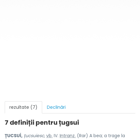
rezultate (7)
Declinări
7 definiții pentru
țugsui
ȚUCSUÍ,
țucsuiesc,
vb.
IV.
Intranz.
(Rar) A bea; a trage la