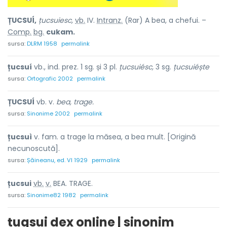
ȚUCSUÍ,
țucsuiesc,
vb.
IV.
Intranz.
(Rar) A bea, a chefui. –
Comp.
bg.
cukam.
sursa:
DLRM 1958
permalink
țucsuí
vb., ind. prez. 1 sg. și 3 pl.
țucsuiésc,
3 sg.
țucsuiéște
sursa:
Ortografic 2002
permalink
ȚUCSUÍ
vb. v.
bea, trage.
sursa:
Sinonime 2002
permalink
țucsuì
v. fam. a trage la măsea, a bea mult. [Origină
necunoscută].
sursa:
Șăineanu, ed. VI 1929
permalink
țucsu
i
vb.
v.
BEA. TRAGE.
sursa:
Sinonime82 1982
permalink
țugsui dex online | sinonim