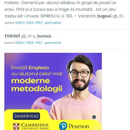
măsea.
Oamenii pe-atunci dădeau în gropi de proști ce
erau. Pînă și a țucsui sau a trage la mustață... tot un zeu
trebui să-i învețe.
ISPIRESCU, U. 103. – Variantă:
țugsuí
vb.
IV.
sursa:
DLRLC 1955-1957
permalink
ȚUGSUÍ
vb.
IV
v.
țucsui.
sursa:
DLRLC 1955-1957
permalink