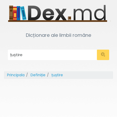
Dicționare ale limbii române
Principala
Definiție
țuștire