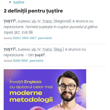
țuștire
2 definiții pentru
țuștire
2
ȚUȘTÍ
,
țuștesc,
vb.
IV.
Tranz.
(Regional) A arunca cu
repeziciune.
Femeia țuștește în cuptor purcelul și găina
friptă.
ȘEZ. XVII 38.
sursa:
DLRLC 1955-1957
permalink
2
ȚUȘTÍ
,
țuștesc,
vb.
IV.
Tranz.
(
Reg.
) A arunca cu
1
repeziciune. – Din
țuști
.
sursa:
DLRM 1958
permalink