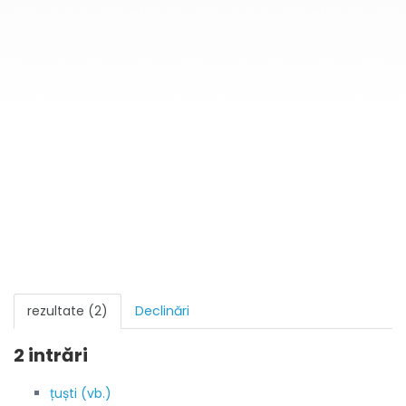
rezultate (2)
Declinări
2 intrări
țuști (vb.)