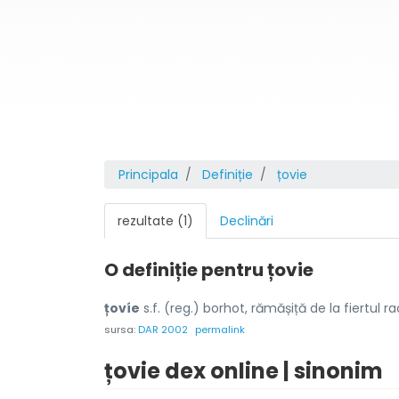
Principala
Definiție
țovie
rezultate (1)
Declinări
O definiție pentru
țovie
țovíe
s.f. (reg.) borhot, rămășiță de la fiertul r
sursa:
DAR 2002
permalink
țovie dex online | sinonim