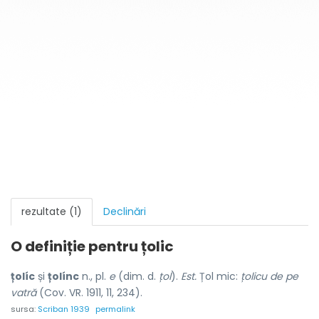
rezultate (1)
Declinări
O definiție pentru
țolic
țolíc
și
țolínc
n., pl.
e
(dim. d.
țol
).
Est.
Țol mic:
țolicu de pe
vatră
(Cov. VR. 1911, 11, 234).
sursa:
Scriban 1939
permalink