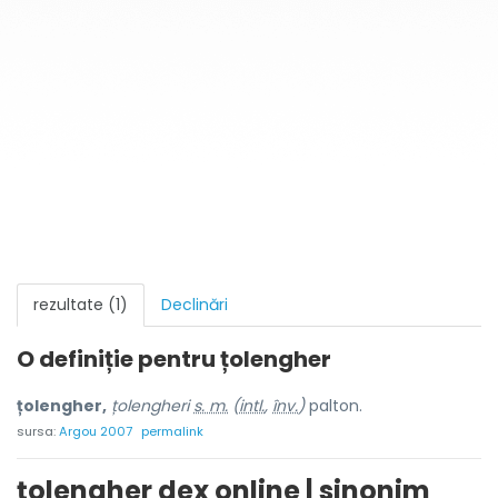
rezultate (1)
Declinări
O definiție pentru
țolengher
țolengher,
țolengheri
s. m.
(
intl.
,
înv.
)
palton.
sursa:
Argou 2007
permalink
țolengher dex online | sinonim