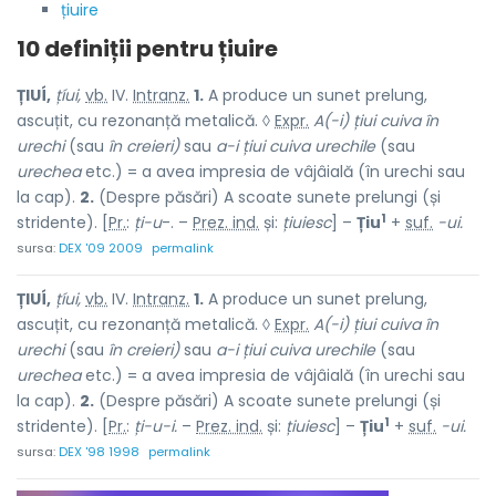
țiuire
10 definiții pentru
țiuire
ȚIUÍ,
țíui,
vb.
IV.
Intranz.
1.
A produce un sunet prelung,
ascuțit, cu rezonanță metalică. ◊
Expr.
A(-i) țiui cuiva în
urechi
(sau
în creieri)
sau
a-i țiui cuiva urechile
(sau
urechea
etc.) = a avea impresia de vâjâială (în urechi sau
la cap).
2.
(Despre păsări) A scoate sunete prelungi (și
1
stridente). [
Pr.
:
ți-u
-. –
Prez. ind.
și:
țiuiesc
] –
Țiu
+
suf.
-ui.
sursa:
DEX '09 2009
permalink
ȚIUÍ,
țíui,
vb.
IV.
Intranz.
1.
A produce un sunet prelung,
ascuțit, cu rezonanță metalică. ◊
Expr.
A(-i) țiui cuiva în
urechi
(sau
în creieri)
sau
a-i țiui cuiva urechile
(sau
urechea
etc.) = a avea impresia de vâjâială (în urechi sau
la cap).
2.
(Despre păsări) A scoate sunete prelungi (și
1
stridente). [
Pr.
:
ți-u-i.
–
Prez. ind.
și:
țiuiesc
] –
Țiu
+
suf.
-ui.
sursa:
DEX '98 1998
permalink