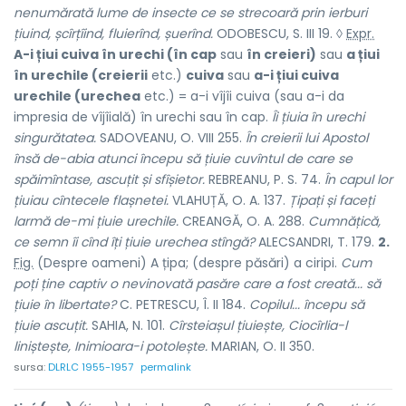
nenumărată lume de insecte ce se strecoară prin ierburi
țiuind, șcîrțîind,
fluierînd, șuerînd.
ODOBESCU, S. III 19. ◊
Expr.
A-i țiui cuiva în urechi (în cap
sau
în creieri)
sau
a țiui
în urechile (creierii
etc.)
cuiva
sau
a-i țiui cuiva
urechile (urechea
etc.) = a-i vîjîi cuiva (sau a-i da
impresia de vîjîială) în urechi sau în cap.
Îi țiuia în urechi
singurătatea.
SADOVEANU, O. VIII 255.
În creierii lui Apostol
însă de-abia atunci începu să țiuie cuvîntul de care se
spăimîntase, ascuțit și sfîșietor.
REBREANU, P. S. 74.
În capul lor
țiuiau cîntecele flașnetei.
VLAHUȚĂ, O. A. 137.
Țipați și faceți
larmă de-mi țiuie urechile.
CREANGĂ, O. A. 288.
Cumnățică,
ce semn îi cînd îți țiuie urechea stîngă?
ALECSANDRI, T. 179.
2.
Fig.
(Despre oameni) A țipa; (despre păsări) a ciripi.
Cum
poți ține captiv o nevinovată pasăre care a fost creată... să
țiuie în libertate?
C. PETRESCU, Î. II 184.
Copilul...
începu să
țiuie ascuțit.
SAHIA, N. 101.
Cîrsteiașul țiuiește, Ciocîrlia-l
liniștește, Inimioara-i potolește.
MARIAN, O. II 350.
sursa:
DLRLC 1955-1957
permalink