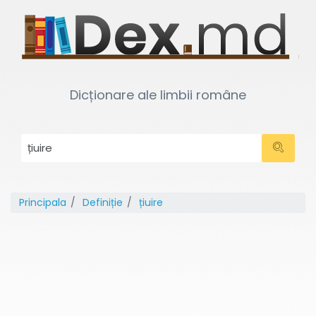
Dicționare ale limbii române
Principala
Definiție
țiuire