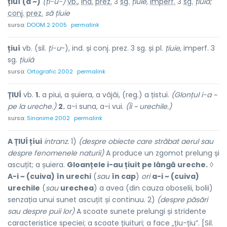
țiuí
(a ~)
(ți-u-)
vb.
,
ind.
prez.
3
sg.
țíuie,
imperf.
3
sg.
țiuiá;
conj.
prez.
să țíuie
sursa:
DOOM 2 2005
permalink
țiuí
vb. (sil.
ți-u
-), ind. și conj. prez. 3 sg. și pl.
țíuie,
imperf. 3
sg.
țiuiá
sursa:
Ortografic 2002
permalink
ȚIUÍ
vb.
1.
a piui, a șuiera, a vâjâi, (reg.) a țistui.
(Glonțul i-a ~
pe la ureche.)
2.
a-i suna, a-i vui.
(Îi ~ urechile.)
sursa:
Sinonime 2002
permalink
A ȚIUÍ țíui
intranz.
1)
(despre obiecte care străbat aerul sau
despre fenomenele naturii)
A produce un zgomot prelung și
ascuțit; a șuiera.
Gloanțele i-au țiuit pe lângă ureche.
◊
A-i ~ (cuiva) în urechi
(
sau
în cap
)
ori
a-i ~ (cuiva)
urechile
(
sau
urechea
) a avea (din cauza oboselii, bolii)
senzația unui sunet ascuțit și continuu. 2)
(despre păsări
sau despre puii lor)
A scoate sunete prelungi și stridente
caracteristice speciei; a scoate țiuituri; a face „țiu-țiu”. [Sil.