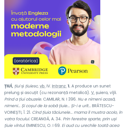
ȚIUÍ,
țíui
și
țiuiesc,
vb.
IV.
Intranz.
1.
A produce un sunet
prelung și ascuțit (cu rezonanță metalică).
V.
șuiera, vîjîi.
Prind a țiui obuzele.
CAMILAR, N. I 396.
Nu e nimeni acasă,
nimeni... Și coșul de la sobă țiuie... Și-i e urît...
BRĂTESCU-
VOINEȘTI, Î. 21.
Cînd țiuia tăciunele... mama îl mustra acolo, în
vatra focului.
CREANGĂ, A. 34.
Prin ferestre sparte, prin uși
țiuie vîntul.
EMINESCU, O. I 69.
Ei aud cu urechile toată acea