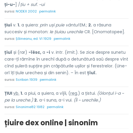
ți-u-
] /
țiu + suf. ~ui
sursa:
NODEX 2002
permalink
țiuí
v.
1.
a șuiera:
prin uși puie vântul
EM.;
2.
a răsuna
succesiv și monoton:
le țiuiau urechile
CR. [Onomatopee].
sursa:
Șăineanu, ed. VI 1929
permalink
țíuĭ
și (rar)
-ĭésc,
a
-í
v. intr. (imit.). Se zice despre sunetu
care-țĭ rămîne în urechĭ după o detunătură saŭ despre vînt
cînd șuĭeră supțire pin crăpăturile ușilor și ferestrelor. (Une-
orĭ îțĭ țiuĭe urechea și din senin). – În est
țîuĭ.
sursa:
Scriban 1939
permalink
ȚIU
I
vb.
1.
a piui, a șuiera, a vîjîi, (
reg.
) a țistui.
(Glonțul i-a ~
pe la ureche.)
2.
a-i suna, a-i vui.
(Îi ~ urechile.)
sursa:
Sinonime82 1982
permalink
țiuire dex online | sinonim