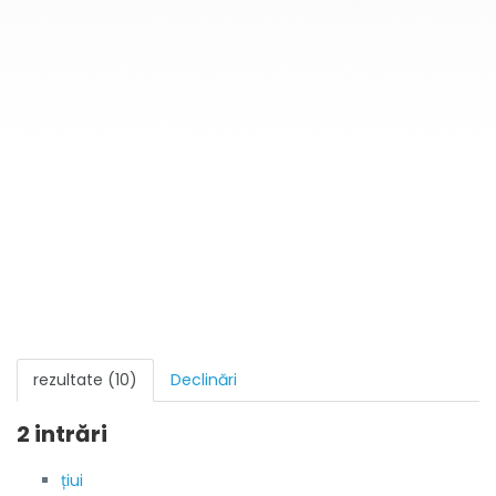
rezultate (10)
Declinări
2 intrări
țiui