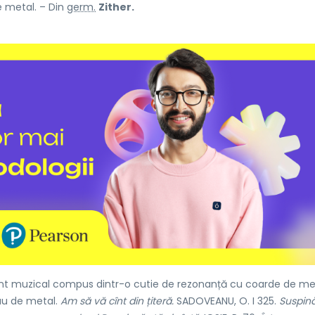
e metal. – Din
germ.
Zither.
nt muzical compus dintr-o cutie de rezonanță cu coarde de met
sau de metal.
Am să vă cînt din țiteră.
SADOVEANU, O. I 325.
Suspin