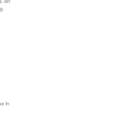
, din
g.
se în