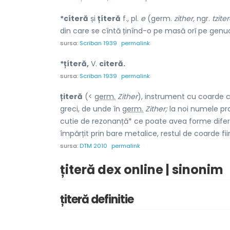
*cíteră
și
țíteră
f., pl.
e
(germ.
zither,
ngr.
tziter
din care se cîntă ținînd-o pe masă orĭ pe genuc
sursa:
Scriban 1939
permalink
*țíteră,
V.
citeră.
sursa:
Scriban 1939
permalink
țiteră
(<
germ.
Zither
), instrument cu coarde 
greci, de unde în
germ.
Zither;
la noi numele pr
cutie de rezonanță* ce poate avea forme difer
împărțit prin bare metalice, restul de coarde f
sursa:
DTM 2010
permalink
țiteră dex online | sinonim
țiteră definitie