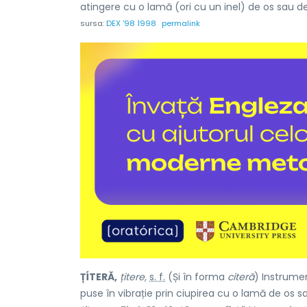
atingere cu o lamă (ori cu un inel) de os sau d
sursa:
DEX '98 1998
permalink
ȚÍTERĂ,
țitere,
s. f.
(Și în forma
citeră
) Instrume
puse în vibrație prin ciupirea cu o lamă de os 