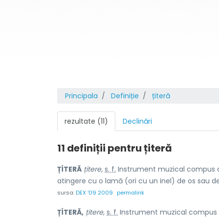
Principala
Definiție
țiteră
rezultate (11)
Declinări
11 definiții pentru
țiteră
ȚÍTERĂ
țitere,
s. f.
Instrument muzical compus din
atingere cu o lamă (ori cu un inel) de os sau d
sursa:
DEX '09 2009
permalink
ȚÍTERĂ,
țitere,
s. f.
Instrument muzical compus di