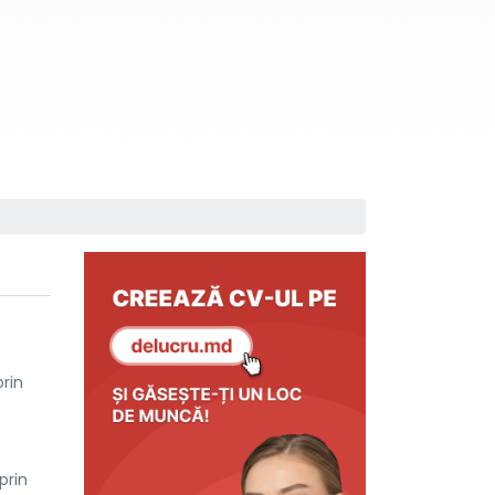
rin
prin