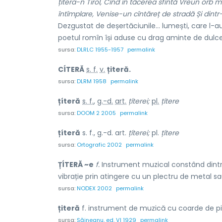
țitera-n Tirol, Cînd în tăcerea sfîntă Vreun orb 
întîmplare, Venise-un cîntăreț de stradă Și dint
Dezgustat de deșertăciunile... lumești, care l-a
poetul romîn își aduse cu drag aminte de dulcea 
sursa:
DLRLC 1955-1957
permalink
CÍTERĂ
s. f.
v.
țiteră.
sursa:
DLRM 1958
permalink
țíteră
s. f.
,
g.-d.
art.
țíterei;
pl.
țítere
sursa:
DOOM 2 2005
permalink
țíteră
s. f., g.-d. art.
țíterei;
pl.
țítere
sursa:
Ortografic 2002
permalink
ȚÍTERĂ ~e
f.
Instrument muzical constând dintr-
vibrație prin atingere cu un plectru de metal s
sursa:
NODEX 2002
permalink
țiteră
f. instrument de muzică cu coarde de pi
sursa:
Șăineanu, ed. VI 1929
permalink