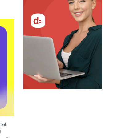
al,
ă