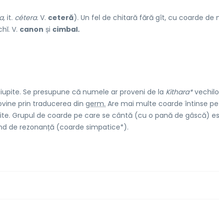
a,
it.
cétera.
V.
ceteră
). Un fel de chitară fără gît, cu coarde de 
hĭ. V.
canon
și
cimbal.
ciupite. Se presupune că numele ar proveni de la
Kithara*
vechilo
ovine prin traducerea din
germ.
Are mai multe coarde întinse pe
ite. Grupul de coarde pe care se cântă (cu o pană de gâscă) e
iind de rezonanță (coarde simpatice*).