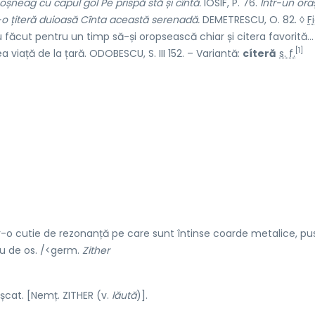
moșneag cu capul gol Pe prispă stă și cîntă.
IOSIF, P. 76.
Într-un oraș
r-o țiteră duioasă Cînta această serenadă.
DEMETRESCU, O. 82. ◊
Fi
u făcut pentru un timp să-și oropsească chiar și citera favorită...
[1]
viață de la țară. ODOBESCU, S. III 152. – Variantă:
cíteră
s. f.
o cutie de rezonanță pe care sunt întinse coarde metalice, pu
au de os. /<germ.
Zither
șcat. [Nemț. ZITHER (v.
lăută
)].