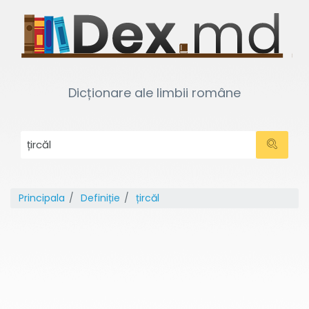
Dicționare ale limbii române
Principala
Definiție
țircăl