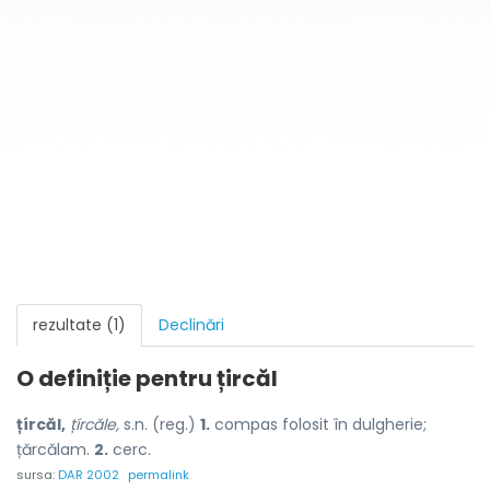
rezultate (1)
Declinări
O definiție pentru
țircăl
țírcăl,
țírcăle,
s.n. (reg.)
1.
compas folosit în dulgherie;
țărcălam.
2.
cerc.
sursa:
DAR 2002
permalink