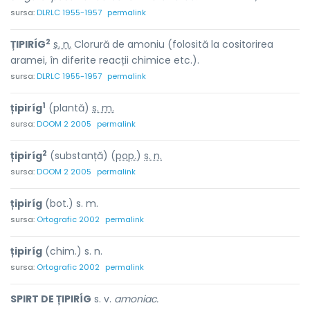
sursa:
DLRLC 1955-1957
permalink
2
ȚIPIRÍG
s. n.
Clorură de amoniu (folosită la cositorirea
aramei, în diferite reacții chimice etc.).
sursa:
DLRLC 1955-1957
permalink
1
țipiríg
(plantă)
s. m.
sursa:
DOOM 2 2005
permalink
2
țipiríg
(substanță) (
pop.
)
s. n.
sursa:
DOOM 2 2005
permalink
țipiríg
(bot.) s. m.
sursa:
Ortografic 2002
permalink
țipiríg
(chim.) s. n.
sursa:
Ortografic 2002
permalink
SPIRT DE ȚIPIRÍG
s. v.
amoniac.