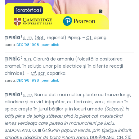
1
ȚIPIRÍG
s. m.
(
Bot.
; regional) Pipirig. –
Cf.
pipirig.
sursa:
DEX '98 1998
permalink
2
ȚIPIRÍG
s. n.
Clorură de amoniu (folosită la cositorirea
aramei, în soluția unor pile electrice și în diferite reacții
chimice). –
Cf.
scr.
caparika.
sursa:
DEX '98 1998
permalink
1
ȚIPIRÍG
s. m.
Nume dat mai multor plante cu frunze lungi,
cilindrice și cu vîrf înțepător, cu flori mici, verzi, dispuse în
spice; crește în jurul bălților și în locuri umede
(Scirpus). În
bălți pline de țipirig stăteau pînă la piept cai, mestecînd
leneș verdeața care plutea în mănunchiuri pe luciu.
SADOVEANU, O. III 649.
Prin papura verde, prin țipirigul înflorit,
strigătul păsărilor de baltă înfiora zarea.
DUNĂREANU, CH. 210.