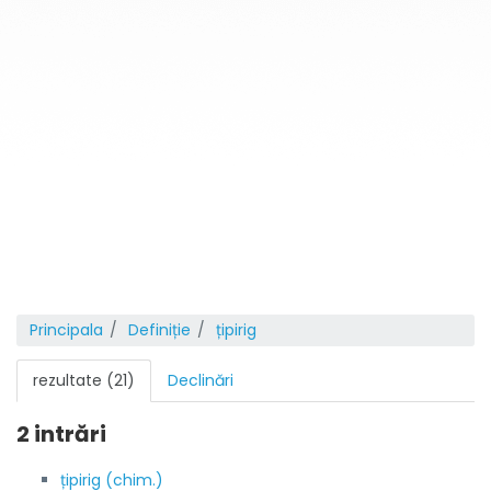
Principala
Definiție
țipirig
rezultate (21)
Declinări
2 intrări
țipirig (chim.)