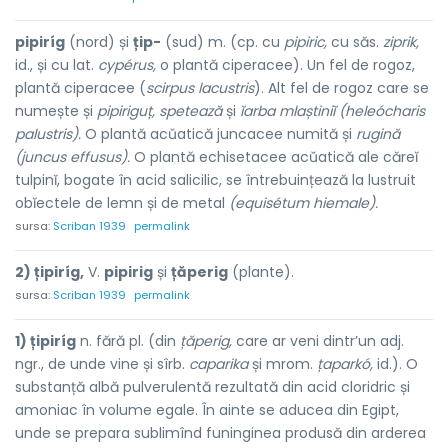
pipiríg
(nord) și
țip-
(sud) m. (cp. cu
pipiric,
cu săs.
ziprik,
id., și cu lat.
cypérus,
o plantă ciperacee). Un fel de rogoz,
plantă ciperacee (
scirpus lacustris
). Alt fel de rogoz care se
numește și
pipiriguț, spetează
și
ĭarba mlaștiniĭ (heleócharis
palustris).
O plantă acŭatică juncacee numită și
rugină
(juncus effusus).
O plantă echisetacee acŭatică ale căreĭ
tulpinĭ, bogate în acid salicilic, se întrebuințează la lustruit
obĭectele de lemn și de metal
(equisétum hiemale).
sursa:
Scriban 1939
permalink
2) țipiríg,
V.
pipirig
și
țăperig
(plante).
sursa:
Scriban 1939
permalink
1) țipiríg
n. fără pl. (din
țăperig,
care ar veni dintr’un adj.
ngr., de unde vine și sîrb.
caparika
și mrom.
țaparkó,
id.). O
substanță albă pulverulentă rezultată din acid cloridric și
amoniac în volume egale. În ainte se aducea din Egipt,
unde se prepara sublimînd funinginea produsă din arderea