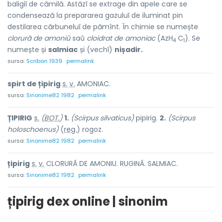
baligiĭ de cămilă. Astăzĭ se extrage din apele care se
condensează la prepararea gazuluĭ de iluminat pin
destilarea cărbuneluĭ de pămînt. În chimie se numește
clorură de amoniŭ
saŭ
cloidrat de amoniac
(AzH
C
). Se
4
1
numește și
salmiac
și (vechĭ)
nișadir.
sursa:
Scriban 1939
permalink
spirt de țipir
i
g
s.
v.
AMONIAC.
sursa:
Sinonime82 1982
permalink
ȚIPIR
I
G
s.
(
BOT.
)
1.
(Scirpus silvaticus)
pipirig.
2.
(Scirpus
holoschoenus)
(
reg.
) rog
o
z.
sursa:
Sinonime82 1982
permalink
țipir
i
g
s.
v.
CLORURĂ DE AMONIU. RUGINĂ. SALMIAC.
sursa:
Sinonime82 1982
permalink
țipirig dex online | sinonim