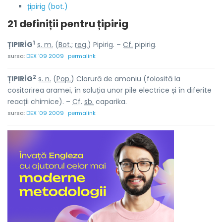
țipirig (bot.)
21 definiții pentru
țipirig
1
ȚIPIRÍG
s. m.
(
Bot.
;
reg.
) Pipirig. –
Cf.
pipirig.
sursa:
DEX '09 2009
permalink
2
ȚIPIRÍG
s. n.
(
Pop.
) Clorură de amoniu (folosită la
cositorirea aramei, în soluția unor pile electrice și în diferite
reacții chimice). –
Cf.
sb.
caparika
.
sursa:
DEX '09 2009
permalink