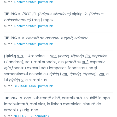
sursa:
Sinonime 2002
permalink
ȚIPIRÍG
s.
(BOT.)
1.
(Scirpus silvaticus)
pipirig.
2.
(Scirpus
holoschoenus)
(reg.) rogoz.
sursa:
Sinonime 2002
permalink
ȚIPIRÍG
s. v.
clorură de amoniu, rugină, salmiac.
sursa:
Sinonime 2002
permalink
țipiríg
s. n.
– Amoniac. –
Var.
țiperig, tăperig.
Sb.
caparika
(Candrea); sau, mai probabil, din
țeapă
cu
suf.
expresiv
-
ig(ă)
pentru mirosul său înțepător; fonetismul ca și
semantismul coincid cu
tipirig
(
var.
tiperig, tăperig
),
var.
a
lui
pipirig,
v.
aici mai sus.
sursa:
DER 1958-1966
permalink
1
ȚIPIRÍG
n. pop.
Substanță albă, cristalizată, solubilă în apă,
întrebuințată, mai ales, la lipirea metalelor; clorură de
amoniu. /Orig. nec.
sursa:
NODEX 2002
permalink