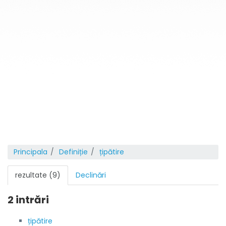
Principala
Definiție
țipătire
rezultate (9)
Declinări
2 intrări
țipătire