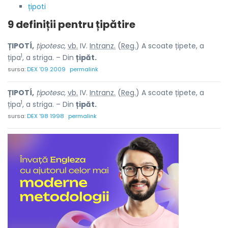
țipoti
9 definiții pentru
țipătire
ȚIPOTÍ,
țipotesc,
vb.
IV.
Intranz.
(
Reg.
) A scoate țipete, a
1
țipa
, a striga. – Din
țipăt.
sursa:
DEX '09 2009
permalink
ȚIPOTÍ,
țipotesc,
vb.
IV.
Intranz.
(
Reg.
) A scoate țipete, a
1
țipa
, a striga. – Din
țipăt.
sursa:
DEX '98 1998
permalink