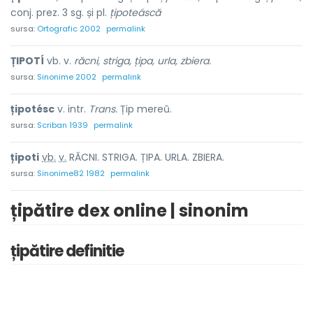
conj. prez. 3 sg. și pl.
țipoteáscă
sursa:
Ortografic 2002
permalink
ȚIPOTÍ
vb. v.
răcni, striga, țipa, urla, zbiera.
sursa:
Sinonime 2002
permalink
țipotésc
v. intr.
Trans.
Țip mereŭ.
sursa:
Scriban 1939
permalink
țipot
i
vb.
v.
RĂCNI. STRIGA. ȚIPA. URLA. ZBIERA.
sursa:
Sinonime82 1982
permalink
țipătire dex online | sinonim
țipătire definitie