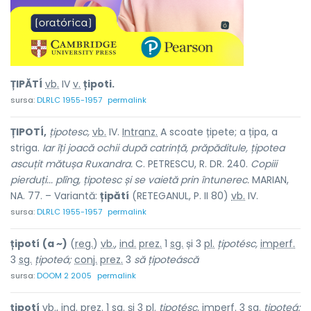
ȚIPĂTÍ
vb.
IV
v.
țipoti.
sursa:
DLRLC 1955-1957
permalink
ȚIPOTÍ,
țipotesc,
vb.
IV.
Intranz.
A scoate țipete; a țipa, a
striga.
Iar îți joacă ochii după catrință, prăpăditule, țipotea
ascuțit mătușa Ruxandra.
C. PETRESCU, R. DR. 240.
Copiii
pierduți...
plîng, țipotesc și se vaietă prin întunerec.
MARIAN,
NA. 77. – Variantă:
țipătí
(RETEGANUL, P. II 80)
vb.
IV.
sursa:
DLRLC 1955-1957
permalink
țipotí
(a ~)
(
reg.
)
vb.
,
ind.
prez.
1
sg.
și 3
pl.
țipotésc,
imperf.
3
sg.
țipoteá;
conj.
prez.
3
să țipoteáscă
sursa:
DOOM 2 2005
permalink
țipotí
vb., ind. prez. 1 sg. și 3 pl.
țipotésc,
imperf. 3 sg.
țipoteá;