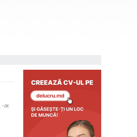
.
-ăt.