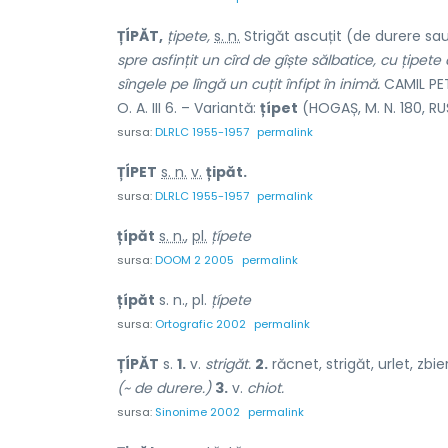
ȚÍPĂT,
țipete,
s. n.
Strigăt ascuțit (de durere s
spre asfințit un cîrd de gîște sălbatice, cu țipete
sîngele pe lîngă un cuțit înfipt în inimă.
CAMIL PET
O. A. III 6. – Variantă:
țípet
(HOGAȘ, M. N. 180, RUS
sursa:
DLRLC 1955-1957
permalink
ȚÍPET
s. n.
v.
țipăt.
sursa:
DLRLC 1955-1957
permalink
țípăt
s. n.
,
pl.
țípete
sursa:
DOOM 2 2005
permalink
țípăt
s. n., pl.
țípete
sursa:
Ortografic 2002
permalink
ȚÍPĂT
s.
1.
v.
strigăt.
2.
răcnet, strigăt, urlet, zbier
(~ de durere.)
3.
v.
chiot.
sursa:
Sinonime 2002
permalink