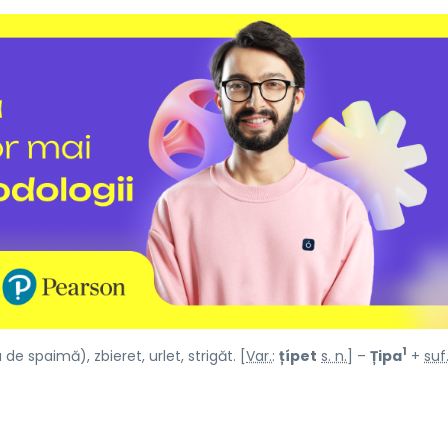
1
de spaimă), zbieret, urlet, strigăt. [
Var.
:
țípet
s. n.
] –
Țipa
+
suf