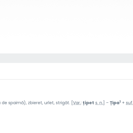
1
de spaimă), zbieret, urlet, strigăt. [
Var.
:
țípet
s. n.
] –
Țipa
+
suf