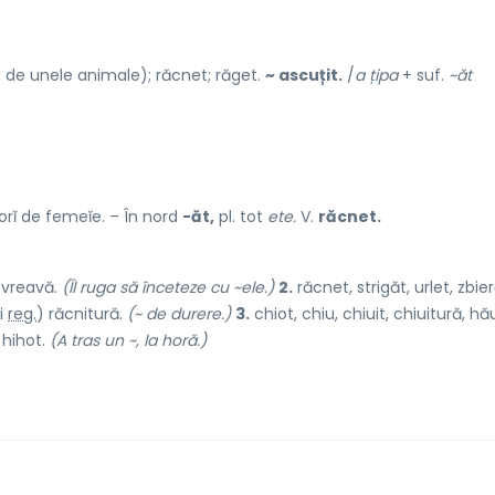
 de unele animale); răcnet; răget.
~ ascuțit.
/
a țipa
+ suf.
~ăt
l orĭ de femeĭe. – În nord
-ăt,
pl. tot
ete.
V.
răcnet.
 vre
a
vă.
(Îl ruga să înceteze cu ~ele.)
2.
răcnet, strigăt, urlet, zbie
i
reg.
) răcnit
u
ră.
(~ de durere.)
3.
chiot, chiu, chiuit, chiuitură, hău
 h
i
hot.
(A tras un ~, la horă.)