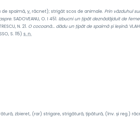
au de spaimă,
v.
răcnet
); strigăt scos de animale.
Prin văzduhul sur
 aspre.
SADOVEANU, O. I 451.
Izbucni un țipăt deznădăjduit de feme
RESCU, N. 21.
O cocoană... dădu un țipăt de spaimă și leșină.
VLAH
SO, S. 115)
s. n.
ătură, zbieret, (rar) strigare, strigătură, țipătură, (înv. și reg.) răc