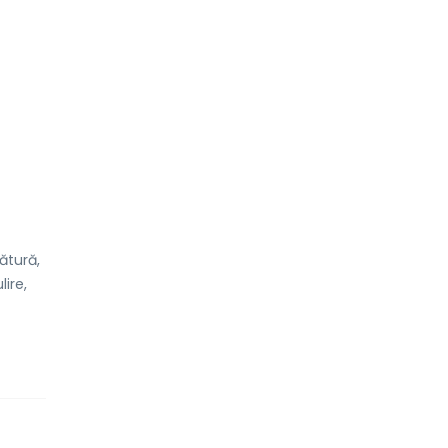
rătură,
lire,