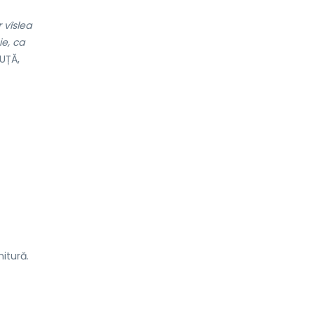
 vîslea
ie, ca
UȚĂ,
nitură.