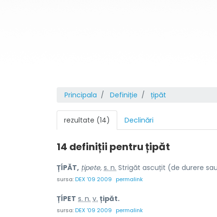
Principala
Definiție
țipăt
rezultate (14)
Declinări
14 definiții pentru
țipăt
ȚÍPĂT,
țipete,
s. n.
Strigăt ascuțit (de durere sau 
sursa:
DEX '09 2009
permalink
ȚÍPET
s. n.
v.
țipăt.
sursa:
DEX '09 2009
permalink