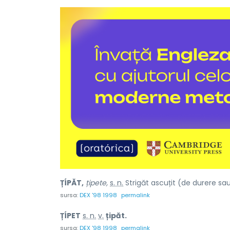
ȚÍPĂT,
țipete,
s. n.
Strigăt ascuțit (de durere sau 
sursa:
DEX '98 1998
permalink
ȚÍPET
s. n.
v.
țipăt.
sursa:
DEX '98 1998
permalink