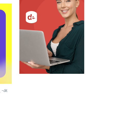
.
-ăt.