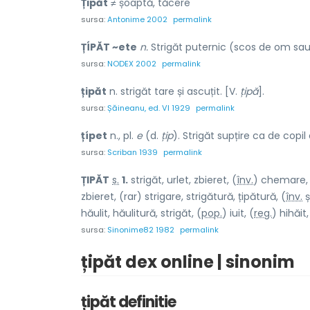
Țipăt
≠ șoaptă, tăcere
sursa:
Antonime 2002
permalink
ȚÍPĂT ~ete
n.
Strigăt puternic (scos de om sau
sursa:
NODEX 2002
permalink
țipăt
n. strigăt tare și ascuțit. [V.
țipă
].
sursa:
Șăineanu, ed. VI 1929
permalink
țípet
n., pl.
e
(d.
țip
). Strigăt supțire ca de copi
sursa:
Scriban 1939
permalink
Ț
I
PĂT
s.
1.
strigăt, urlet, zbieret, (
înv.
) chem
a
re,
zbieret, (rar) strig
a
re, strigăt
u
ră, țipăt
u
ră, (
înv.
ș
hăulit, hăulitură, strigăt, (
pop.
) iu
i
t, (
reg.
) hihă
i
t,
sursa:
Sinonime82 1982
permalink
țipăt dex online | sinonim
țipăt definitie