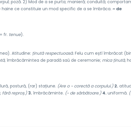
e corpul; poză. 2) Mod de a se purta; manieră; conduită; comporta
 haine ce constituie un mod specific de a se îmbrăca.
~ de
= fr.
tenue
).
inea). Atitudine:
ținută respectuoasă.
Felu cum eștĭ îmbrăcat (bi
ută,
îmbrăcămintea de paradă saŭ de ceremonie;
mica ținută,
ha
l
u
ră, post
u
ră, (rar) stați
u
ne.
(Are o ~ corectă a corpului.)
2.
atitud
 fără reproș.)
3.
îmbrăcăminte.
(~ de sărbătoare.)
4.
uniformă.
(