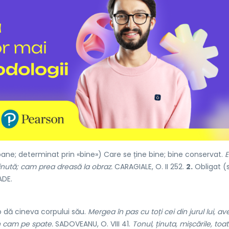
ne; determinat prin «bine») Care se ține bine; bine conservat.
E
ținută; cam prea dreasă la obraz.
CARAGIALE, O. II 252.
2.
Obligat (
ADE.
o dă cineva corpului său.
Mergea în pas cu toți cei din jurul lui, av
in cam pe spate.
SADOVEANU, O. VIII 41.
Tonul, ținuta, mișcările, toat