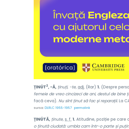
2
ȚINÚT
, -Ă,
ținuți, -te,
adj.
(Rar)
1.
(Despre persoa
femeie de vreo cincizeci de ani, destul de bine 
facă ceva).
Nu sînt ținut să fac și reparații.
La C
sursa:
DLRLC 1955-1957
permalink
ȚINÚTĂ,
ținute,
s. f.
1.
Atitudine, poziție pe care 
o ținută ciudată: umbla cam într-o parte și puț