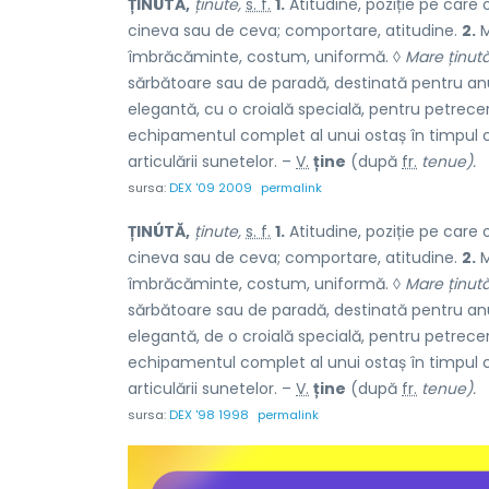
ȚINÚTĂ,
ținute,
s. f.
1.
Atitudine, poziție pe care 
cineva sau de ceva; comportare, atitudine.
2.
M
îmbrăcăminte, costum, uniformă. ◊
Mare ținut
sărbătoare sau de paradă, destinată pentru an
elegantă, cu o croială specială, pentru petrecer
echipamentul complet al unui ostaș în timpul
articulării sunetelor. –
V.
ține
(după
fr.
tenue).
sursa:
DEX '09 2009
permalink
ȚINÚTĂ,
ținute,
s. f.
1.
Atitudine, poziție pe care 
cineva sau de ceva; comportare, atitudine.
2.
M
îmbrăcăminte, costum, uniformă. ◊
Mare ținut
sărbătoare sau de paradă, destinată pentru an
elegantă, de o croială specială, pentru petrecer
echipamentul complet al unui ostaș în timpul
articulării sunetelor. –
V.
ține
(după
fr.
tenue).
sursa:
DEX '98 1998
permalink