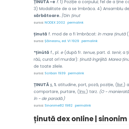
ȚINÚTĂ ~e
f.
1) Poziție a corpului; fel de a țin
3) Modalitate de a se îmbrăca. 4) Ansamblu de
sărbătoare.
/Din
ținut
sursa:
NODEX 2002
permalink
ținută
f. mod de a fi îmbrăcat:
în mare ținută
(
sursa:
Șăineanu, ed. VI 1929
permalink
*ținútă
f., pl.
e
(după fr.
tenue,
part. d.
tenir,
a ț
răŭ, curat orĭ murdar):
ținută îngrijită. Marea țin
de toate zilele.
sursa:
Scriban 1939
permalink
ȚIN
U
TĂ
s.
1.
atitudine, port, poză, poziție, (
livr.
) a
comportare, purtare, (
înv.
) tarz.
(O ~ manierată,
în ~ de paradă.)
sursa:
Sinonime82 1982
permalink
ținută dex online | sinonim