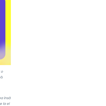
 o
să
ea însă
e la el