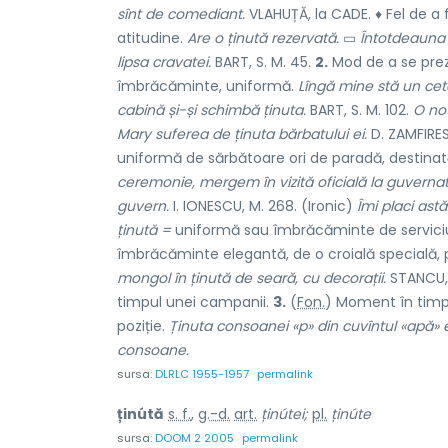
sînt de comediant.
VLAHUȚĂ, la CADE. ♦ Fel de a
atitudine.
Are o ținută rezervată.
▭
Întotdeauna 
lipsa cravatei.
BART, S. M. 45.
2.
Mod de a se prez
îmbrăcăminte, uniformă.
Lîngă mine stă un cetă
cabină și-și schimbă ținuta.
BART, S. M. 102.
O not
Mary suferea de ținuta bărbatului ei.
D. ZAMFIRESC
uniformă de sărbătoare ori de paradă, destina
ceremonie, mergem în vizită oficială la guvernat
guvern.
I. IONESCU, M. 268. (Ironic)
Îmi placi astă
ținută =
uniformă sau îmbrăcăminte de servici
îmbrăcăminte elegantă, de o croială specială, p
mongol în ținută de seară, cu decorații.
STANCU, 
timpul unei campanii.
3.
(
Fon.
) Moment în timpu
poziție.
Ținuta consoanei «p» din cuvîntul «apă» 
consoane.
sursa:
DLRLC 1955-1957
permalink
ținútă
s. f.
,
g.-d.
art.
ținútei;
pl.
ținúte
sursa:
DOOM 2 2005
permalink