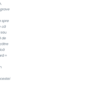
,
 grave
a spre
e că
 sau
tă de
către
ică
ară
=
n
cestei