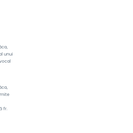
ăca,
l unui
 vocal
ăca,
umite
 fr.