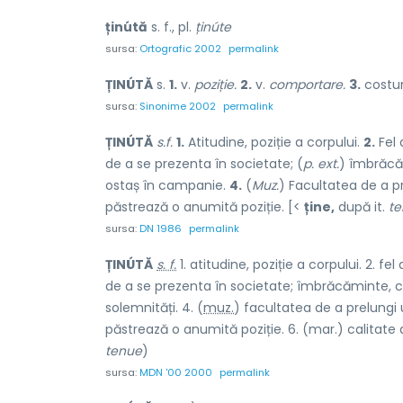
ținútă
s. f., pl.
ținúte
sursa:
Ortografic 2002
permalink
ȚINÚTĂ
s.
1.
v.
poziție.
2.
v.
comportare.
3.
costum
sursa:
Sinonime 2002
permalink
ȚINÚTĂ
s.f.
1.
Atitudine, poziție a corpului.
2.
Fel 
de a se prezenta în societate; (
p. ext.
) îmbrăcă
ostaș în campanie.
4.
(
Muz.
) Facultatea de a p
păstrează o anumită poziție. [<
ține,
după it.
te
sursa:
DN 1986
permalink
ȚINÚTĂ
s. f.
1. atitudine, poziție a corpului. 2.
de a se prezenta în societate; îmbrăcăminte,
solemnități. 4. (
muz.
) facultatea de a prelungi 
păstrează o anumită poziție. 6. (mar.) calitate 
tenue
)
sursa:
MDN '00 2000
permalink