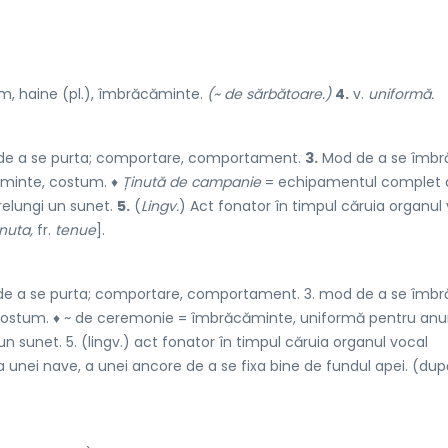
, haine (pl.), îmbrăcăminte.
(~ de sărbătoare.)
4.
v.
uniformă.
de a se purta; comportare, comportament.
3.
Mod de a se îmbr
minte, costum. ♦
Ținută de campanie
= echipamentul complet a
relungi un sunet.
5.
(
Lingv.
) Act fonator în timpul căruia organul
nuta,
fr.
tenue
].
 fel de a se purta; comportare, comportament. 3. mod de a se îmbr
 costum. ♦ ~ de ceremonie = îmbrăcăminte, uniformă pentru an
un sunet. 5. (lingv.) act fonator în timpul căruia organul vocal
a unei nave, a unei ancore de a se fixa bine de fundul apei. (după