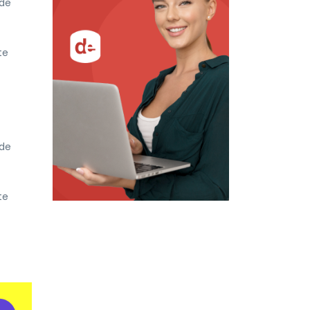
 de
te
 de
te