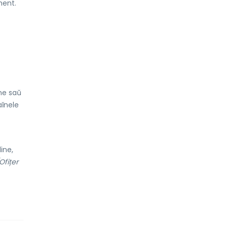
ment.
ne saŭ
ĭnele
ine,
Ofițer