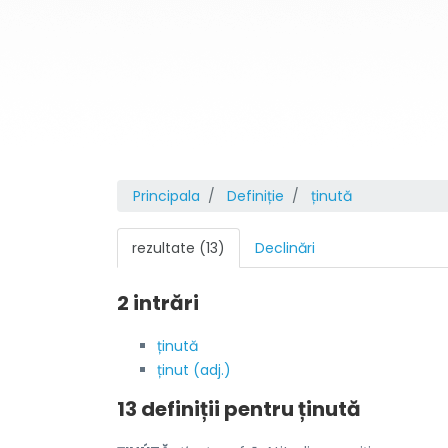
Principala
Definiție
ținută
rezultate (13)
Declinări
2 intrări
ținută
ținut (adj.)
13 definiții pentru
ținută