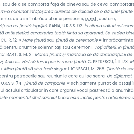
 fi sau de a se comporta față de cineva sau de ceva; comportare
m-a minunat înfățoșarea dureros de ridicolă ce o dă unei ținute
enta, de a se îmbrăca al unei persoane;
p. ext.
costum,
țean cu ținută îngrijită.
SAHIA, U.R.S.S. 92.
În cîteva salturi sui scar
ă antiestetică caracteriza toată ființa sa aparentă. Se vedea bin
U, R. 12. ◊
Mare ținută
sau
ținută de ceremonie
= îmbrăcăminte
tă pentru anumite solemnități sau ceremonii.
Toți ofițerii, în ținu
or.
BART, S. M. 21.
Marea ținută și mantaua se dă dorobanțului de 
zi, Anico!... Văd că te-ai pus în mare ținută.
C. PETRESCU, Î. II 173.
M
u.
Mica ținută să și-o facă singur.
I. IONESCU, M. 268.
Ținută de se
entru petrecerile sau reuniunile care au loc seara.
Un diplomat
U.R.S.S. 74.
Ținută de campanie =
echipament purtat de ostași î
l actului articulator în care organul vocal păstrează o anumită
este momentul cînd canalul bucal este închis pentru articularea a