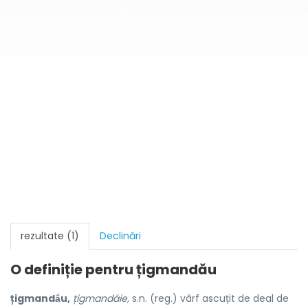
rezultate (1)
Declinări
O definiție pentru
țigmandău
țigmandắu,
țigmandáie,
s.n. (reg.) vârf ascuțit de deal de