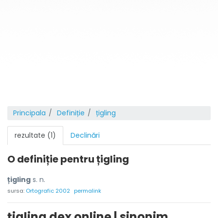
Principala
Definiție
țigling
rezultate (1)
Declinări
O definiție pentru
țigling
țigling
s. n.
sursa:
Ortografic 2002
permalink
țigling dex online | sinonim