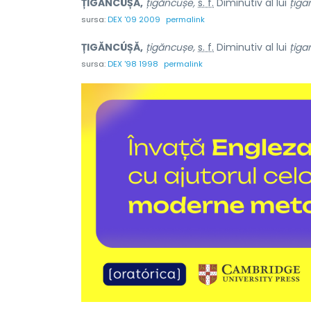
ȚIGĂNCÚȘĂ,
țigăncușe,
s. f.
Diminutiv al lui
țiga
sursa:
DEX '09 2009
permalink
ȚIGĂNCÚȘĂ,
țigăncușe,
s. f.
Diminutiv al lui
țiga
sursa:
DEX '98 1998
permalink