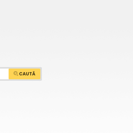
CAUTĂ