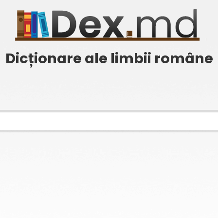
Dicționare ale limbii române