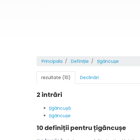
Principala
Definiție
țigăncușe
rezultate (10)
Declinări
2 intrări
țigăncușă
țigăncușe
10 definiții pentru
țigăncușe