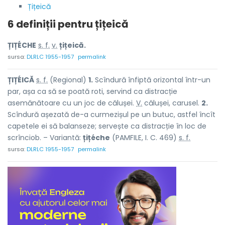
Țițeică
6 definiții pentru
țițeică
ȚIȚÉCHE
s. f.
v.
țițeică.
sursa:
DLRLC 1955-1957
permalink
ȚIȚÉICĂ
s. f.
(Regional)
1.
Scîndură înfiptă orizontal într-un
par, așa ca să se poată roti, servind ca distracție
asemănătoare cu un joc de călușei.
V.
călușei, carusel.
2.
Scîndură așezată de-a curmezișul pe un butuc, astfel încît
capetele ei să balanseze; servește ca distracție în loc de
scrînciob. – Variantă:
țițéche
(PAMFILE, I. C. 469)
s. f.
sursa:
DLRLC 1955-1957
permalink