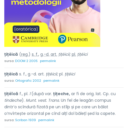
țițéică
(
reg.
)
s. f.
,
g.-d.
art.
țițéicii;
pl.
țițéici
sursa:
DOOM 2 2005
permalink
țițéică
s. f., g.-d. art.
țițéicii;
pl.
țițéici
sursa:
Ortografic 2002
permalink
țițéĭcă
f., pl.
ĭ
(după var.
țițeche,
ar fi de orig. lat. Cp. cu
tindeche
).
Munt. vest. Trans.
Un fel de leagăn compus
dintr’o scîndură fizată pe un stîlp și pe care un băĭat
o’nvîrtește orizontal pe cînd alțĭ doĭ băĭețĭ șed la capete.
sursa:
Scriban 1939
permalink