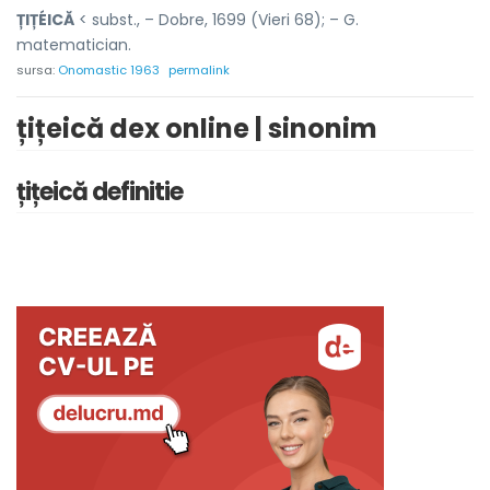
ȚIȚÉICĂ
< subst., – Dobre, 1699 (Vieri 68); – G.
matematician.
sursa:
Onomastic 1963
permalink
țițeică dex online | sinonim
țițeică definitie