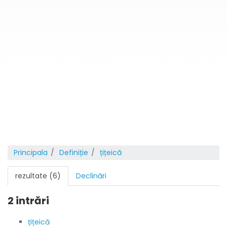
Principala
Definiție
țițeică
rezultate (6)
Declinări
2 intrări
țițeică