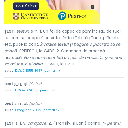
ȚEST,
țesturi,
s. n.
1.
Un fel de capac de pămînt sau de tuci,
cu care se acoperă pe vatra înfierbîntată pîinea, plăcinta
etc. puse la copt.
Încălzise țestul și băgase o plăcintă să se
coacă.
ISPIRESCU, la CADE.
2.
Carapace de broască
țestoasă.
Ea se duse apoi, luă un țest de broască... și începu
să adune în el alifia.
SLAVICI, la CADE.
sursa:
DLRLC 1955-1957
permalink
țest
s. n.
,
pl.
țésturi
sursa:
DOOM 2 2005
permalink
țest
s. n., pl.
țésturi
sursa:
Ortografic 2002
permalink
ȚEST
s.
1.
v.
carapace.
2.
(Transilv. și Ban.) cerine.
(~ pentru