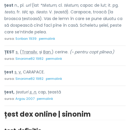
țest
n., pl.
urĭ
(lat
*tĕstum,
cl.
téstum,
capac de lut; it. pg.
testo,
fr.
têt,
sp.
tiesto.
V.
țeastă
). Carapace, troacă (la
broasca țestoasă). Vas de lemn în care se pune aluatu ca
să dospească cînd facĭ pîne în casă. Scheletu șeleĭ, peste
care se’ntinde pelea.
sursa:
Scriban 1939
permalink
ȚEST
s.
(
Transilv.
și
Ban.
) cer
i
ne.
(~ pentru copt pîinea.)
sursa:
Sinonime82 1982
permalink
țest
s.
v.
CARAPACE.
sursa:
Sinonime82 1982
permalink
țest,
țesturi
s. n.
cap, țeastă
sursa:
Argou 2007
permalink
țest dex online | sinonim