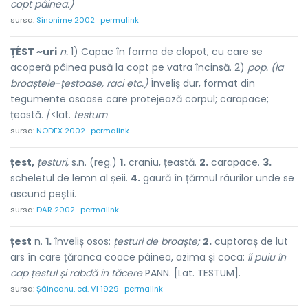
copt pâinea.)
sursa:
Sinonime 2002
permalink
ȚÉST ~uri
n.
1) Capac în forma de clopot, cu care se
acoperă pâinea pusă la copt pe vatra încinsă. 2)
pop. (la
broaștele-țestoase, raci etc.)
Înveliș dur, format din
tegumente osoase care protejează corpul; carapace;
țeastă. /<lat.
testum
sursa:
NODEX 2002
permalink
țest,
țesturi,
s.n. (reg.)
1.
craniu, țeastă.
2.
carapace.
3.
scheletul de lemn al șeii.
4.
gaură în țărmul râurilor unde se
ascund peștii.
sursa:
DAR 2002
permalink
țest
n.
1.
înveliș osos:
țesturi de broaște;
2.
cuptoraș de lut
ars în care țăranca coace pâinea, azima și coca:
îi puiu în
cap țestul și rabdă în tăcere
PANN. [Lat. TESTUM].
sursa:
Șăineanu, ed. VI 1929
permalink