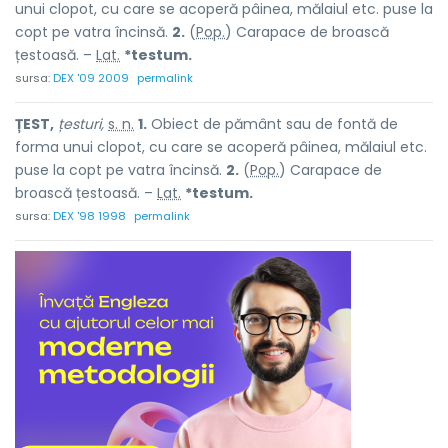
unui clopot, cu care se acoperă pâinea, mălaiul etc. puse la
copt pe vatra încinsă.
2.
(
Pop.
) Carapace de broască
țestoasă. –
Lat.
*testum.
sursa:
DEX '09 2009
permalink
ȚEST,
țesturi,
s. n.
1.
Obiect de pământ sau de fontă de
forma unui clopot, cu care se acoperă pâinea, mălaiul etc.
puse la copt pe vatra încinsă.
2.
(
Pop.
) Carapace de
broască țestoasă. –
Lat.
*testum.
sursa:
DEX '98 1998
permalink