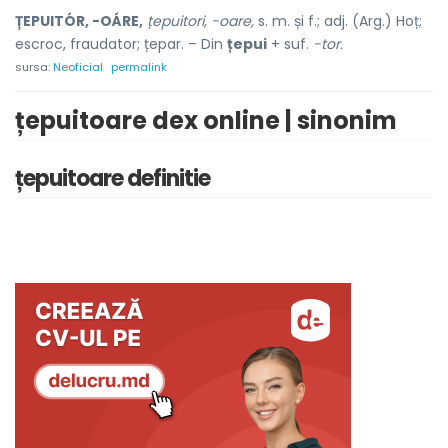
ȚEPUITÓR, -OÁRE,
țepuitori, -oare,
s. m. și f.; adj. (Arg.) Hoț;
escroc, fraudator; țepar. – Din
țepui
+ suf.
-tor.
sursa:
Neoficial
permalink
țepuitoare dex online | sinonim
țepuitoare definitie