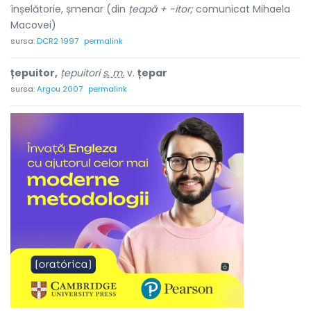
înșelătorie, șmenar (din
țeapă + -itor;
comunicat Mihaela
Macovei)
sursa:
DCR2 1997
permalink
țepuitor,
țepuitori
s. m.
v.
țepar
sursa:
Argou 2007
permalink