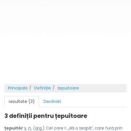
Principala
Definiție
țepuitoare
rezultate (3)
Declinări
3 definiții pentru
țepuitoare
țepuitór
s.
n.
(
arg.
) Cel care ◊ „dă o țeapă”, care fură prin