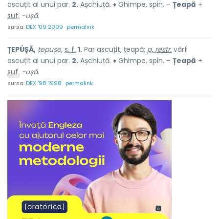
ascuțit al unui par.
2.
Așchiuță. ♦ Ghimpe, spin. –
Țeapă
+
suf.
-ușă.
sursa:
DEX '09 2009
permalink
ȚEPÚȘĂ,
țepușe,
s. f.
1.
Par ascuțit, țeapă;
p. restr.
vârf
ascuțit al unui par.
2.
Așchiuță. ♦ Ghimpe, spin. –
Țeapă
+
suf.
-ușă.
sursa:
DEX '98 1998
permalink