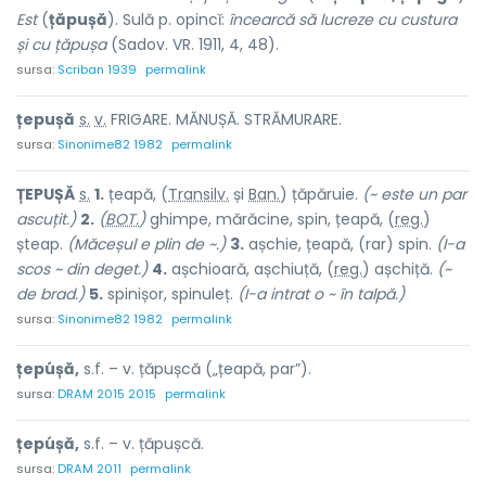
Est
(
țăpușă
). Sulă p. opincĭ:
încearcă să lucreze cu custura
și cu țăpușa
(Sadov. VR. 1911, 4, 48).
sursa:
Scriban 1939
permalink
țep
u
șă
s.
v.
FRIGARE. MĂNUȘĂ. STRĂMURARE.
sursa:
Sinonime82 1982
permalink
ȚEP
U
ȘĂ
s.
1.
țeapă, (
Transilv.
și
Ban.
) țăpăr
u
ie.
(~ este un par
ascuțit.)
2.
(
BOT.
)
ghimpe, mărăcine, spin, țeapă, (
reg.
)
șteap.
(Măceșul e plin de ~.)
3.
așchie, țeapă, (rar) spin.
(I-a
scos ~ din deget.)
4.
așchioară, așchiuță, (
reg.
) așch
i
ță.
(~
de brad.)
5.
spinișor, spinuleț.
(I-a intrat o ~ în talpă.)
sursa:
Sinonime82 1982
permalink
țepúșă,
s.f. – v. țăpușcă („țeapă, par”).
sursa:
DRAM 2015 2015
permalink
țepúșă,
s.f. – v. țăpușcă.
sursa:
DRAM 2011
permalink