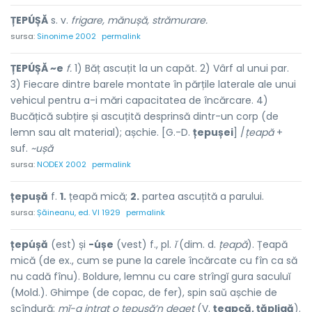
ȚEPÚȘĂ
s. v.
frigare, mănușă, strămurare.
sursa:
Sinonime 2002
permalink
ȚEPÚȘĂ ~e
f.
1) Băț ascuțit la un capăt. 2) Vârf al unui par.
3) Fiecare dintre barele montate în părțile laterale ale unui
vehicul pentru a-i mări capacitatea de încărcare. 4)
Bucățică subțire și ascuțită desprinsă dintr-un corp (de
lemn sau alt material); așchie. [G.-D.
țepușei
] /
țeapă
+
suf.
~ușă
sursa:
NODEX 2002
permalink
țepușă
f.
1.
țeapă mică;
2.
partea ascuțită a parului.
sursa:
Șăineanu, ed. VI 1929
permalink
țepúșă
(est) și
-úșe
(vest) f., pl.
ĭ
(dim. d.
țeapă
). Țeapă
mică (de ex., cum se pune la carele încărcate cu fîn ca să
nu cadă fînu). Boldure, lemnu cu care strîngĭ gura saculuĭ
(Mold.). Ghimpe (de copac, de fer), spin saŭ așchie de
scîndură:
mĭ-a intrat o țepușă’n deget
(V.
țeapcă, țăpligă
).