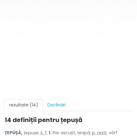
rezultate (14)
Declinări
14 definiții pentru
țepușă
ȚEPÚȘĂ,
țepușe,
s. f.
1.
Par ascuțit, țeapă;
p. restr.
vârf