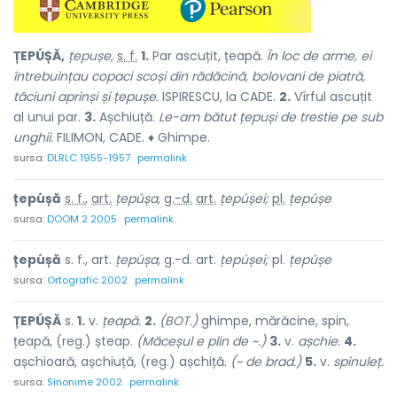
ȚEPÚȘĂ,
țepușe,
s. f.
1.
Par ascuțit, țeapă.
În loc de arme, ei
întrebuințau copaci scoși din rădăcină, bolovani de piatră,
tăciuni aprinși și țepușe.
ISPIRESCU, la CADE.
2.
Vîrful ascuțit
al unui par.
3.
Așchiuță.
Le-am bătut țepuși de trestie pe sub
unghii.
FILIMON, CADE. ♦ Ghimpe.
sursa:
DLRLC 1955-1957
permalink
țepúșă
s. f.
,
art.
țepúșa,
g.-d.
art.
țepúșei;
pl.
țepúșe
sursa:
DOOM 2 2005
permalink
țepúșă
s. f., art.
țepúșa,
g.-d. art.
țepúșei;
pl.
țepúșe
sursa:
Ortografic 2002
permalink
ȚEPÚȘĂ
s.
1.
v.
țeapă.
2.
(BOT.)
ghimpe, mărăcine, spin,
țeapă, (reg.) șteap.
(Măceșul e plin de ~.)
3.
v.
așchie.
4.
așchioară, așchiuță, (reg.) așchiță.
(~ de brad.)
5.
v.
spinuleț.
sursa:
Sinonime 2002
permalink