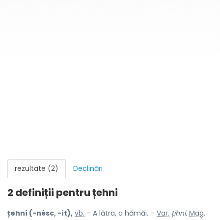
rezultate (2)
Declinări
2 definiții pentru
țehni
țehní (-nésc, -ít),
vb.
– A lătra, a hămăi. –
Var.
țîhni.
Mag.