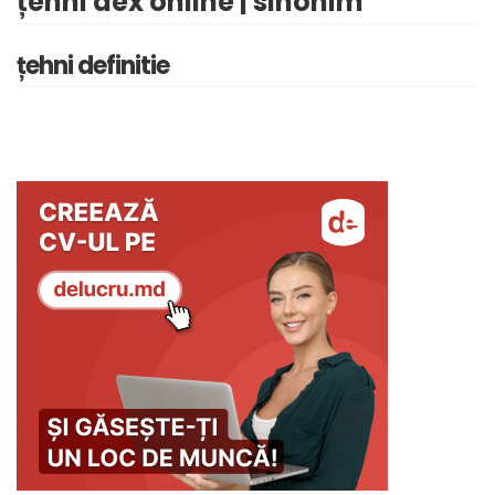
țehni dex online | sinonim
țehni definitie