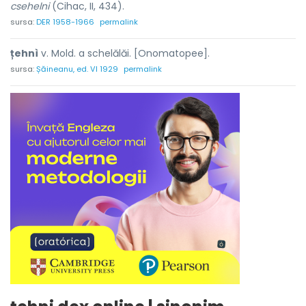
csehelni
(Cihac, II, 434).
sursa:
DER 1958-1966
permalink
țehnì
v. Mold. a schelălăi. [Onomatopee].
sursa:
Șăineanu, ed. VI 1929
permalink