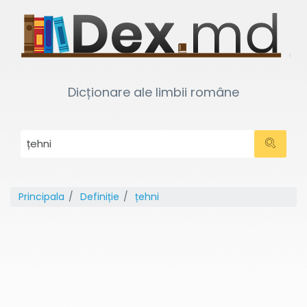
Dicționare ale limbii române
Principala
Definiție
țehni