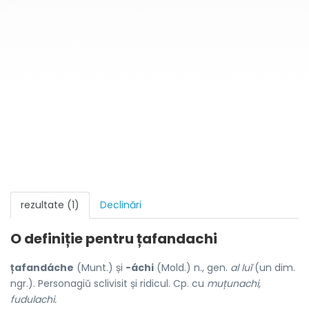
rezultate (1)
Declinări
O definiție pentru
țafandachi
țafandáche
(Munt.) și
-áchi
(Mold.) n., gen.
al luĭ
(un dim.
ngr.). Personagiŭ sclivisit și ridicul. Cp. cu
muțunachi,
fudulachi.