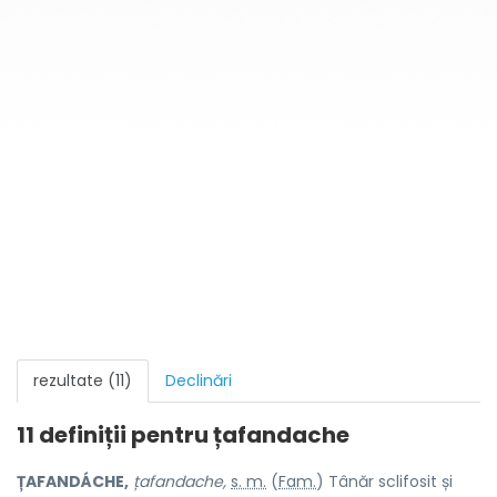
rezultate (11)
Declinări
11 definiții pentru
țafandache
ȚAFANDÁCHE,
țafandache,
s. m.
(
Fam.
) Tânăr sclifosit și