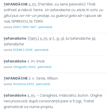
ȚAFANDÁCHE
s. m.
(Familiar, cu sens peiorativ) Tînăr
sclifosit și ridicol; fante.
Un țafandache cu sticla în ochi, cu
gîtul pus ca-ntr-un proțap, cu gulerul gata să-l apuce de
nas.
ISPIRESCU, la TDRG.
sursa:
DLRLC 1955-1957
permalink
țafandáche
(
fam.
)
s. m.
și
f.
,
g.-d.
lui țafandáche;
pl.
țafandáche
sursa:
DOOM 2 2005
permalink
țafandáche
s. m. invar.
sursa:
Ortografic 2002
permalink
ȚAFANDÁCHE
s. v.
fante, filfizon.
sursa:
Sinonime 2002
permalink
țafandáche
s. m.
– Caraghios, măscărici, bufon. Origine
necunoscută; după consonanță pare a fi
ngr.
Tratat
gramatical ca nume propriu.