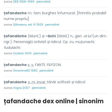
sursa:
DER 1958-1966
permalink
țafandache
m.
fam.
burghez înfumurat. [Primitiv probabil
nume propriu].
sursa:
Șăineanu, ed. VI 1929
permalink
țafandáche
(Munt.) și
-áchi
(Mold.) n., gen.
al luĭ
(un dim.
ngr.). Personagiŭ sclivisit și ridicul. Cp. cu
muțunachi,
fudulachi.
sursa:
Scriban 1939
permalink
țafand
a
che
s.
v.
FANTE. FILFIZON.
sursa:
Sinonime82 1982
permalink
țafandache
s. m.
invar.
tânăr sclifosit și ridicol
sursa:
Argou 2007
permalink
țafandache dex online | sinonim