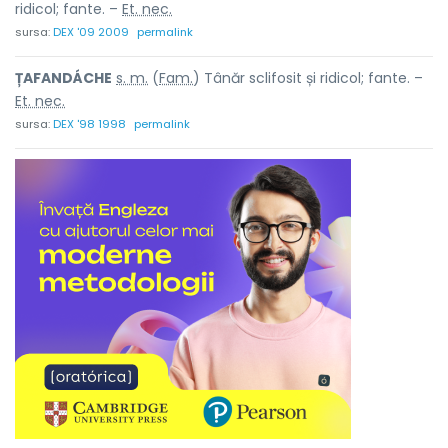
ridicol; fante. –
Et. nec.
sursa:
DEX '09 2009
permalink
ȚAFANDÁCHE
s. m.
(
Fam.
) Tânăr sclifosit și ridicol; fante. –
Et. nec.
sursa:
DEX '98 1998
permalink