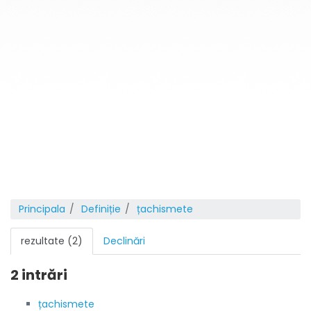
Principala
Definiție
țachismete
rezultate (2)
Declinări
2 intrări
țachismete