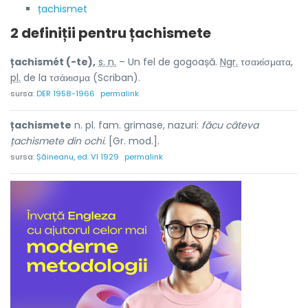
țachismet
2 definiții pentru
țachismete
țachismét (-te),
s. n.
– Un fel de gogoașă.
Ngr.
τσαϰίσματα,
pl.
de la τσάϰισμα (Scriban).
sursa:
DER 1958-1966
permalink
țachismete
n. pl. fam. grimase, nazuri:
făcu câteva
țachismete din ochi.
[Gr. mod.].
sursa:
Șăineanu, ed. VI 1929
permalink