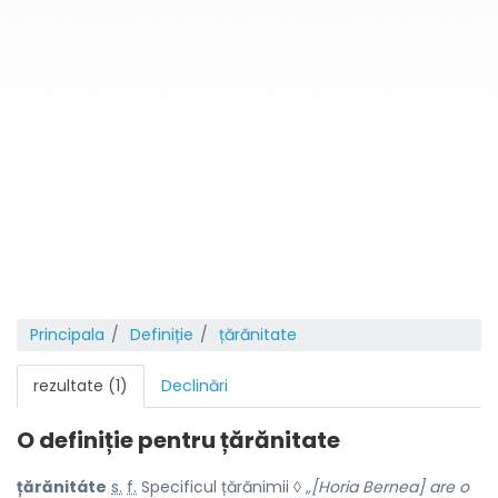
Principala
Definiție
țărănitate
rezultate (1)
Declinări
O definiție pentru
țărănitate
țărănitáte
s.
f.
Specificul țărănimii ◊
„[Horia Bernea] are o