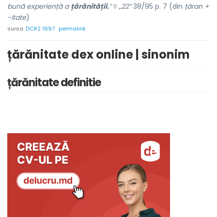
bună experiență a
țărănității.
” ◊ „22”
38/95 p. 7 (din
țăran +
-itate
)
sursa:
DCR2 1997
permalink
țărănitate dex online | sinonim
țărănitate definitie