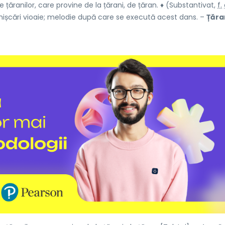
 țăranilor, care provine de la țărani, de țăran. ♦ (Substantivat,
f.
mișcări vioaie; melodie după care se execută acest dans. –
Țăra