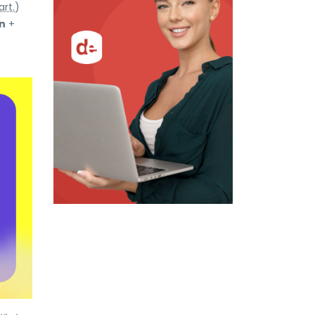
art.
)
n
+