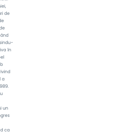
ei,
ri de
de
 de
nând
ăsindu-
iva în
el
ub
ivind
l a
1989.
iu
i un
ngres
nd ca