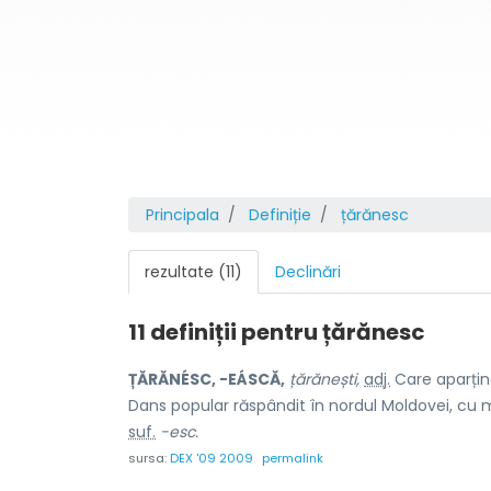
Principala
Definiție
țărănesc
rezultate (11)
Declinări
11 definiții pentru
țărănesc
ȚĂRĂNÉSC, -EÁSCĂ,
țărănești,
adj.
Care aparține
Dans popular răspândit în nordul Moldovei, cu 
suf.
-esc.
sursa:
DEX '09 2009
permalink