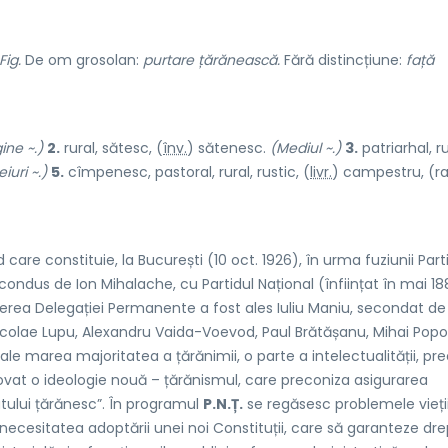
Fig.
De om grosolan:
purtare țărănească.
Fără distincțiune:
față
ine ~.)
2.
rural, sătesc, (
înv.
) săten
e
sc.
(Mediul ~.)
3.
patriarhal, ru
iuri ~.)
5.
cîmpenesc, pastoral, rural, rustic, (
livr.
) camp
e
stru, (r
 care constituie, la București (10 oct. 1926), în urma fuziunii Part
condus de Ion Mihalache, cu Partidul Național (înființat în mai 18
ucerea Delegației Permanente a fost ales Iuliu Maniu, secondat de
colae Lupu, Alexandru Vaida-Voevod, Paul Brătășanu, Mihai Popov
sale marea majoritatea a țărănimii, o parte a intelectualității, pr
ovat o ideologie nouă – țărănismul, care preconiza asigurarea
atului țărănesc”. În programul
P.N.Ț.
se regăsesc problemele vieți
: necesitatea adoptării unei noi Constituții, care să garanteze dre