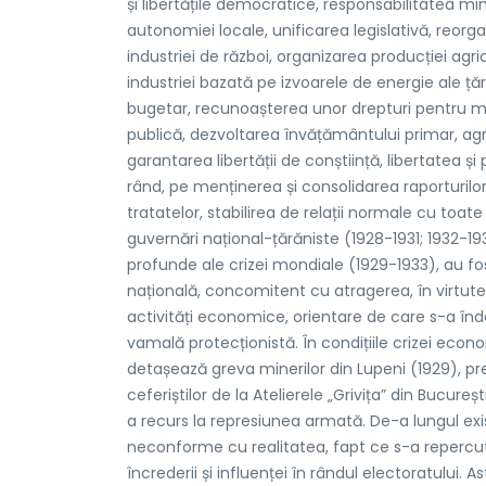
și libertățile democratice, responsabilitatea min
autonomiei locale, unificarea legislativă, reorgan
industriei de război, organizarea producției agri
industriei bazată pe izvoarele de energie ale țării
bugetar, recunoașterea unor drepturi pentru munc
publică, dezvoltarea învățământului primar, agri
garantarea libertății de conștiință, libertatea ș
rând, pe menținerea și consolidarea raporturilor c
tratatelor, stabilirea de relații normale cu toat
guvernări național-țărăniste (1928-1931; 1932-19
profunde ale crizei mondiale (1929-1933), au 
națională, concomitent cu atragerea, în virtutea
activități economice, orientare de care s-a înd
vamală protecționistă. În condițiile crizei econ
detașează greva minerilor din Lupeni (1929), pre
ceferiștilor de la Atelierele „Grivița” din Bucureș
a recurs la represiunea armată. De-a lungul exi
neconforme cu realitatea, fapt ce s-a repercuta
încrederii și influenței în rândul electoratului. As