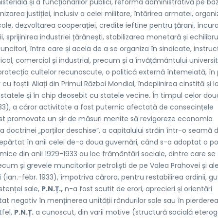
isterială și a funcționarilor publici, reforma administrativă pe ba
izarea justiției, inclusiv a celei militare, întărirea armatei, organ
cole, dezvoltarea cooperației, credite ieftine pentru țărani, încur
, sprijinirea industriei țărănești, stabilizarea monetară și echilibru
itori, între care și acela de a se organiza în sindicate, instruc
col, comercial și industrial, precum și a învățământului universit
i protecția cultelor recunoscute, o politică externă întemeiată, în
u foștii Aliați din Primul Război Mondial, îndeplinirea cinstită și l
e statele și în chip deosebit cu statele vecine. În timpul celor dou
33), a căror activitate a fost puternic afectată de consecințele
fost promovate un șir de măsuri menite să revigoreze economia
 doctrinei „porților deschise”, a capitalului străin într-o seamă 
epărtat în anii celei de-a doua guvernări, când s-a adoptat o pol
omice din anii 1929-1933 au loc frământări sociale, dintre care se
cum și grevele muncitorilor petroliști de pe Valea Prahovei și al
ti (ian.-febr. 1933), împotriva cărora, pentru restabilirea ordinii, g
stenței sale,
P.N.Ț.,
n-a fost scutit de erori, aprecieri și orientări
t negativ în menținerea unității rândurilor sale sau în pierdere
tfel,
P.N.Ț.
a cunoscut, din varii motive (structură socială etero