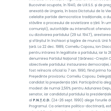
Bucovinei ocupate, în 1940, de U.R.S.S. și de pre
anexată de Ungaria, în baza Dictatului de la Vi
celelalte partide democratice tradiționale, a d
stăvilire a procesului de sovietizare a țării. În u
comuniști), autoritățile au intensificat ofensiv
cu dizolvarea partidului (29 iul. 1947), arestarea
și sfârșitul în închisori și lagăre de muncă. Unii 
țară. La 22 dec. 1989, Corneliu Coposu, Ion Dia
pentru intrarea în legalitate a partidului, iar la
denumirea Partidul Național Țărănesc-Creștin D
obiectivele partidului: instaurarea democrației, 
fost reînscris oficial la 7 ian. 1990, fiind prim
Președinte provizoriu: Corneliu Coposu. Delega
candidat la președenția țării. Participând la aleg
modest de numai 2,56% pentru Adunarea Deputați
senator, iar candidatul partidului la prezidențial
al
P.N.Ț.C.D.
(24-26 sept. 1990) alege forurile 
Programul. Ca orientare politico-doctrinară, e