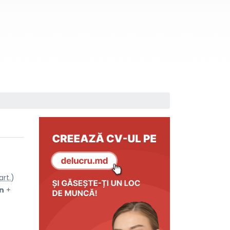
art.
)
n
+