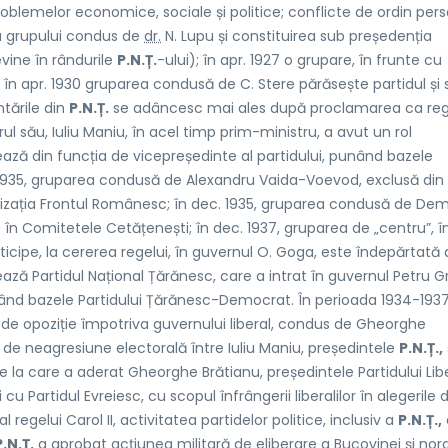
blemelor economice, sociale și politice; conflicte de ordin pers
7 a grupului condus de
dr.
N. Lupu și constituirea sub președenția
evine în rândurile
P.N.Ț.
-ului); în apr. 1927 o grupare, în frunte cu
ui; în apr. 1930 gruparea condusă de C. Stere părăsește partidul și 
tările din
P.N.Ț.
se adâncesc mai ales după proclamarea ca rege
l său, Iuliu Maniu, în acel timp prim-ministru, a avut un rol
nează din funcția de vicepreședinte al partidului, punând bazele
i 1935, gruparea condusă de Alexandru Vaida-Voevod, exclusă din
nizația Frontul Românesc; în dec. 1935, gruparea condusă de Deme
în Comitetele Cetățenești; în dec. 1937, gruparea de „centru”, î
cipe, la cererea regelui, în guvernul O. Goga, este îndepărtată 
ează Partidul Național Țărănesc, care a intrat în guvernul Petru G
nd bazele Partidului Țărănesc-Democrat. În perioada 1934-1937
 de opoziție împotriva guvernului liberal, condus de Gheorghe
 de neagresiune electorală între Iuliu Maniu, președintele
P.N.Ț.,
e la care a aderat Gheorghe Brătianu, președintele Partidului Lib
 cu Partidul Evreiesc, cu scopul înfrângerii liberalilor în alegerile 
 regelui Carol II, activitatea partidelor politice, inclusiv a
P.N.Ț.,
P.N.Ț.
a aprobat acțiunea militară de eliberare a Bucovinei și nord