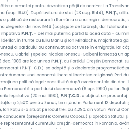
gătire a armatei pentru dezrobirea părții de nord-est a Transilvani
ena (aug. 1940). După lovitura de stat (23 aug. 1944),
P.N.Ț.,
alătu
us o politică de restaurare în România a unui regim democratic, 
rma alegerilor din nov. 1946 (câștigate de țărăniști, dar falsificate
a împotriva
P.N.Ț.
– cel mai puternic partid la acea dată – culmi
 liderilor, în frunte cu Iuliu Maniu și Ion Mihalache, majoritatea g
fruntași ai partidului au continuat să activeze în emigrație, iar câț
conescu, Gabriel Țepelea, Nicolae Ionescu-Galbeni lansează un ap
 28 dec. 1989 are loc unirea
P.N.Ț.
cu Partidul Creștin Democrat, s
emocrat (P.N.Ț.-C.D.); se adoptă și o declarație programatică pr
introducerea unei economii libere și libertatea religioasă. Partidu
a formațiune politică legal-constituită după evenimentele din dec. 
ția Permanentă a partidului desemnează (6 apr. 1990) pe Ion Raț
erile legislative (20 mai 1990),
P.N.Ț.C.D.
a obținut un procentaj
lor și 2,50% pentru Senat, trimițând în Parlament 12 deputați ș
e, Ion Rațiu s-a situat pe locul trei, cu 4,29% din voturi. Primul Co
de conducere (președinte: Corneliu Coposu) și aprobă Statutul și
ste reprezentantul curentului creștin-democrat în România, avâ