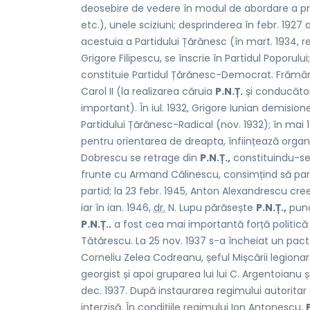
deosebire de vedere în modul de abordare a pro
etc.), unele sciziuni; desprinderea în febr. 192
acestuia a Partidului Țărănesc (în mart. 1934, r
Grigore Filipescu, se înscrie în Partidul Poporul
constituie Partidul Țărănesc-Democrat. Frămân
Carol II (la realizarea căruia
P.N.Ț.
și conducătoru
important). În iul. 1932, Grigore Iunian demisio
Partidului Țărănesc-Radical (nov. 1932); în ma
pentru orientarea de dreapta, înființează orga
Dobrescu se retrage din
P.N.Ț.,
constituindu-se 
frunte cu Armand Călinescu, consimțind să parti
partid; la 23 febr. 1945, Anton Alexandrescu cre
iar în ian. 1946,
dr.
N. Lupu părăsește
P.N.Ț.,
punâ
P.N.Ț..
a fost cea mai importantă forță politică
Tătărescu. La 25 nov. 1937 s-a încheiat un pact
Corneliu Zelea Codreanu, șeful Mișcării legionar
georgist și apoi gruparea lui lui C. Argentoianu și
dec. 1937. După instaurarea regimului autoritar al
interzisă. În condițiile regimului Ion Antonescu,