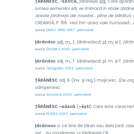
ȚĂRĂNÉSC, -EÁSCĂ,
țărănești,
adj.
Care aparține
lumea semenilor săi, se îmbracă în straie țărăne
aceste țărănești ale noastre... pline de bătătur
CREANGĂ, P. 156.
Vezi într-acea vale frumoasă...
sursa:
DLRLC 1955-1957
permalink
țărănésc
adj.
m.
,
f.
țărăneáscă;
pl.
m.
și
f.
țărăn
sursa:
DOOM 2 2005
permalink
țărănésc
adj. m., f.
țărăneáscă;
pl. m. și f.
țărăn
sursa:
Ortografic 2002
permalink
ȚĂRĂNÉSC
adj.
1.
(înv. și reg.) mojicesc.
(De ori
câmpenesc.
sursa:
Sinonime 2002
permalink
ȚĂRĂNÉSC ~eáscă
(
~éști
) Care este caracteris
sursa:
NODEX 2002
permalink
țărănesc
a. ce ține de țăran sau dela țară:
cas
tot..., nu românește, ci țărănește
CR.