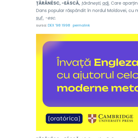
ȚĂRĂNÉSC, -EÁSCĂ,
țărănești,
adj.
Care aparține
Dans popular răspândit în nordul Moldovei, cu 
suf.
-esc.
sursa:
DEX '98 1998
permalink