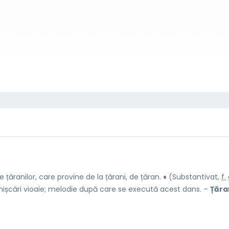
 țăranilor, care provine de la țărani, de țăran. ♦ (Substantivat,
f.
mișcări vioaie; melodie după care se execută acest dans. –
Țăra