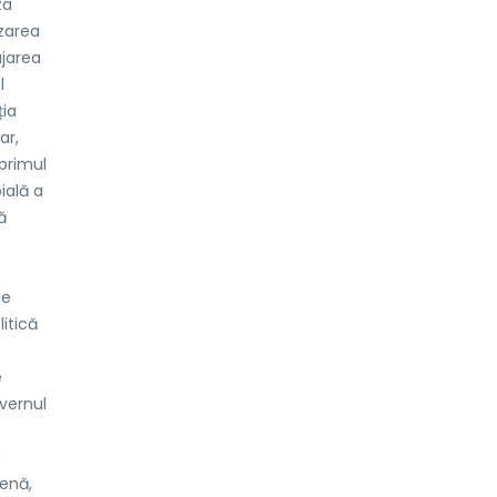
za
izarea
ajarea
l
ția
ar,
 primul
oială a
ă
de
itică
e
uvernul
a
genă,