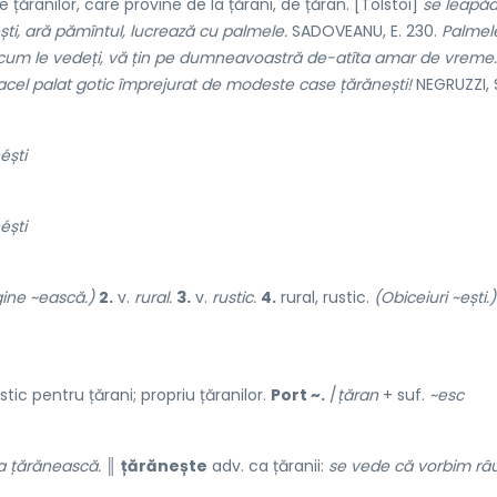
 țăranilor, care provine de la țărani, de țăran. [Tolstoi]
se leapă
ști, ară pămîntul, lucrează cu palmele.
SADOVEANU, E. 230.
Palmel
i, cum le vedeți, vă țin pe dumneavoastră de-atîta amar de vreme.
 acel palat gotic împrejurat de modeste case țărănești!
NEGRUZZI, S.
éști
éști
gine ~ească.)
2.
v.
rural.
3.
v.
rustic.
4.
rural, rustic.
(Obiceiuri ~ești.)
tic pentru țărani; propriu țăranilor.
Port ~.
/
țăran
+ suf.
~esc
a țărănească.
║
țărănește
adv. ca țăranii:
se vede că vorbim râ