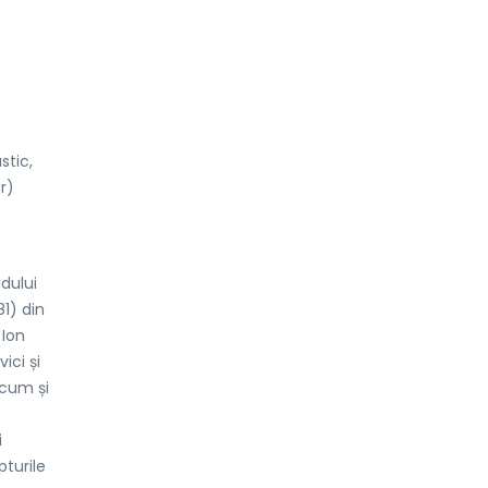
stic,
ar)
idului
81) din
 Ion
ici și
ecum și
i
pturile