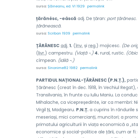
sursa:
Șăineanu, ed. VI 1929
permalink
țărănésc, -eáscă
adj. De țăran:
port țărănesc. 
țărănească.
sursa:
Scriban 1939
permalink
ȚĂRĂN
E
SC
adj.
1.
(
înv.
și
reg.
) mojic
e
sc.
(De orig
(
livr.
) camp
e
stru.
(Viață ~.)
4.
rural, rustic.
(Obice
cîmpe
a
n.
(Idilă ~.)
sursa:
Sinonime82 1982
permalink
PARTIDUL NAȚIONAL-ȚĂRĂNESC (P.N.Ț.),
partid
Țărănesc (creat în dec. 1918, în Vechiul Regat), 
Transilvania, în frunte cu Iuliu Maniu. La cond
Mihalache, ca vicepreședinte, iar ca membri: Ni
Virgil
N.
Madgearu.
P.N.Ț.
a cuprins în rândurile 
meseriași, mici comercianți, muncitori; a prom
primatului agriculturii în viața economică a „st
economice și social-politice ale țării, cum ar fi