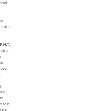
onal
se
 al lui
P.N.Ț.
tru I.
n
din
roza,
,
și
eral-
din
a fost
ului