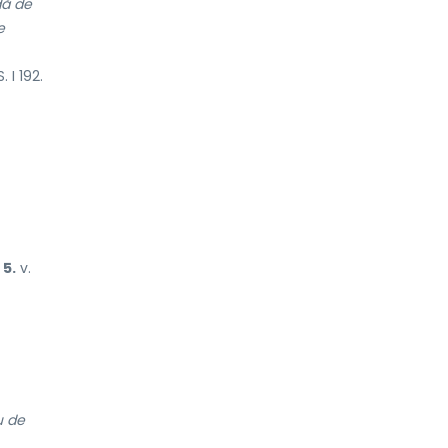
dă de
e
 I 192.
5.
v.
u de