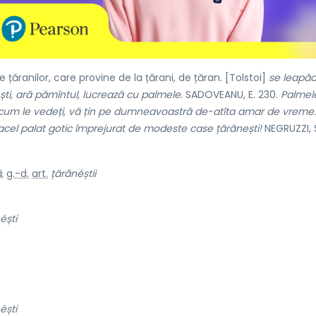
 țăranilor, care provine de la țărani, de țăran. [Tolstoi]
se leapă
ști, ară pămîntul, lucrează cu palmele.
SADOVEANU, E. 230.
Palmel
i, cum le vedeți, vă țin pe dumneavoastră de-atîta amar de vreme.
 acel palat gotic împrejurat de modeste case țărănești!
NEGRUZZI, S.
,
g.-d.
art.
țărănéștii
éști
éști