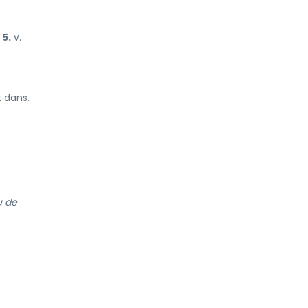
5.
v.
 dans.
u de