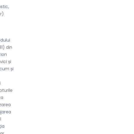
stic,
ar)
idului
81) din
 Ion
ici și
ecum și
i
pturile
za
izarea
ajarea
l
ția
ar,