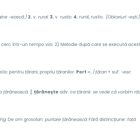
gine ~ească.)
2.
v.
rural.
3.
v.
rustic.
4.
rural, rustic.
(Obiceiuri ~ești.)
 cerc într-un tempo vioi. 2) Melodie după care se execută acest
tic pentru țărani; propriu țăranilor.
Port ~.
/
țăran
+ suf.
~esc
a țărănească.
║
țărănește
adv. ca țăranii:
se vede că vorbim râ
Fig.
De om grosolan:
purtare țărănească.
Fără distincțiune:
față