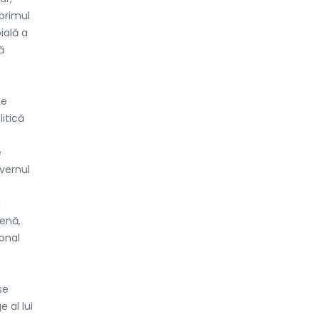
 primul
oială a
ă
de
itică
e
uvernul
a
genă,
onal
se
 al lui