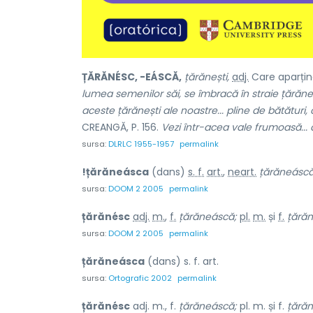
ȚĂRĂNÉSC, -EÁSCĂ,
țărănești,
adj.
Care aparține
lumea semenilor săi, se îmbracă în straie țărăne
aceste țărănești ale noastre... pline de bătătur
CREANGĂ, P. 156.
Vezi într-acea vale frumoasă...
sursa:
DLRLC 1955-1957
permalink
!țărăneásca
(dans)
s. f.
art.
,
neart.
țărăneáscă
sursa:
DOOM 2 2005
permalink
țărănésc
adj.
m.
,
f.
țărăneáscă;
pl.
m.
și
f.
țărăn
sursa:
DOOM 2 2005
permalink
țărăneásca
(dans) s. f. art.
sursa:
Ortografic 2002
permalink
țărănésc
adj. m., f.
țărăneáscă;
pl. m. și f.
țărăn