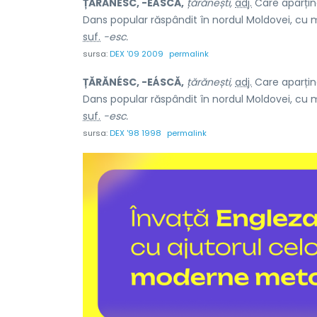
ȚĂRĂNÉSC, -EÁSCĂ,
țărănești,
adj.
Care aparține
Dans popular răspândit în nordul Moldovei, cu 
suf.
-esc.
sursa:
DEX '09 2009
permalink
ȚĂRĂNÉSC, -EÁSCĂ,
țărănești,
adj.
Care aparține
Dans popular răspândit în nordul Moldovei, cu 
suf.
-esc.
sursa:
DEX '98 1998
permalink