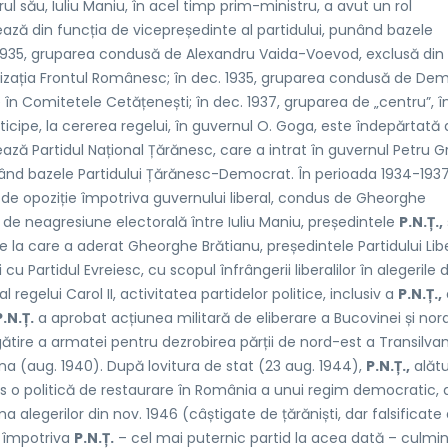
l său, Iuliu Maniu, în acel timp prim-ministru, a avut un rol
nează din funcția de vicepreședinte al partidului, punând bazele
i 1935, gruparea condusă de Alexandru Vaida-Voevod, exclusă din
nizația Frontul Românesc; în dec. 1935, gruparea condusă de Deme
în Comitetele Cetățenești; în dec. 1937, gruparea de „centru”, î
cipe, la cererea regelui, în guvernul O. Goga, este îndepărtată 
ează Partidul Național Țărănesc, care a intrat în guvernul Petru G
nd bazele Partidului Țărănesc-Democrat. În perioada 1934-1937
 de opoziție împotriva guvernului liberal, condus de Gheorghe
 de neagresiune electorală între Iuliu Maniu, președintele
P.N.Ț.,
e la care a aderat Gheorghe Brătianu, președintele Partidului Lib
 cu Partidul Evreiesc, cu scopul înfrângerii liberalilor în alegerile 
 regelui Carol II, activitatea partidelor politice, inclusiv a
P.N.Ț.,
P.N.Ț.
a aprobat acțiunea militară de eliberare a Bucovinei și nord
gătire a armatei pentru dezrobirea părții de nord-est a Transilvani
ena (aug. 1940). După lovitura de stat (23 aug. 1944),
P.N.Ț.,
alătu
us o politică de restaurare în România a unui regim democratic, 
rma alegerilor din nov. 1946 (câștigate de țărăniști, dar falsificate
a împotriva
P.N.Ț.
– cel mai puternic partid la acea dată – culmi