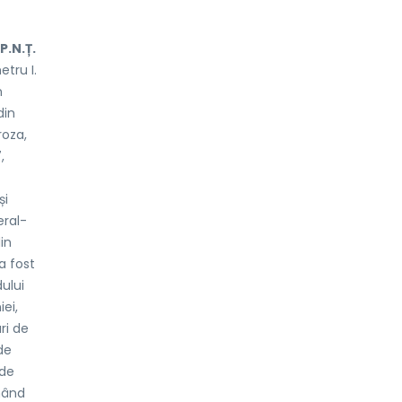
P.N.Ț.
tru I.
n
din
roza,
,
și
eral-
din
a fost
ului
ei,
ri de
de
 de
nând