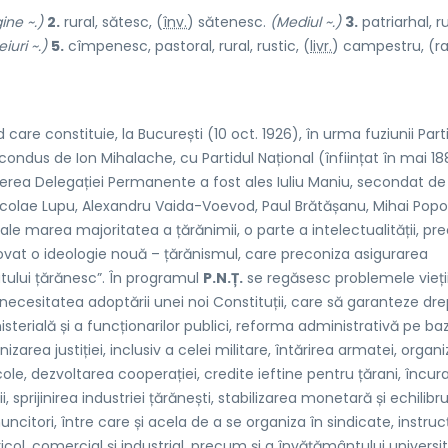
ine ~.)
2.
rural, sătesc, (
înv.
) săten
e
sc.
(Mediul ~.)
3.
patriarhal, ru
iuri ~.)
5.
cîmpenesc, pastoral, rural, rustic, (
livr.
) camp
e
stru, (r
 care constituie, la București (10 oct. 1926), în urma fuziunii Part
condus de Ion Mihalache, cu Partidul Național (înființat în mai 18
ucerea Delegației Permanente a fost ales Iuliu Maniu, secondat de
colae Lupu, Alexandru Vaida-Voevod, Paul Brătășanu, Mihai Popov
sale marea majoritatea a țărănimii, o parte a intelectualității, pr
ovat o ideologie nouă – țărănismul, care preconiza asigurarea
atului țărănesc”. În programul
P.N.Ț.
se regăsesc problemele vieți
: necesitatea adoptării unei noi Constituții, care să garanteze dre
isterială și a funcționarilor publici, reforma administrativă pe ba
izarea justiției, inclusiv a celei militare, întărirea armatei, organ
cole, dezvoltarea cooperației, credite ieftine pentru țărani, încur
, sprijinirea industriei țărănești, stabilizarea monetară și echilibru
itori, între care și acela de a se organiza în sindicate, instruc
col, comercial și industrial, precum și a învățământului universit