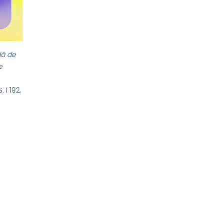
dă de
e
 I 192.