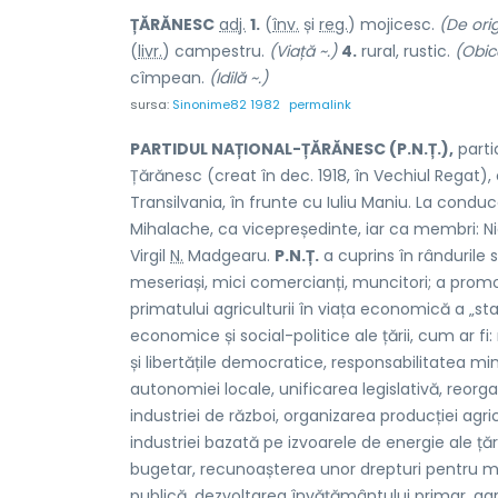
ȚĂRĂN
E
SC
adj.
1.
(
înv.
și
reg.
) mojic
e
sc.
(De orig
(
livr.
) camp
e
stru.
(Viață ~.)
4.
rural, rustic.
(Obice
cîmpe
a
n.
(Idilă ~.)
sursa:
Sinonime82 1982
permalink
PARTIDUL NAȚIONAL-ȚĂRĂNESC (P.N.Ț.),
partid
Țărănesc (creat în dec. 1918, în Vechiul Regat), 
Transilvania, în frunte cu Iuliu Maniu. La cond
Mihalache, ca vicepreședinte, iar ca membri: Ni
Virgil
N.
Madgearu.
P.N.Ț.
a cuprins în rândurile 
meseriași, mici comercianți, muncitori; a prom
primatului agriculturii în viața economică a „st
economice și social-politice ale țării, cum ar fi
și libertățile democratice, responsabilitatea min
autonomiei locale, unificarea legislativă, reorgan
industriei de război, organizarea producției agri
industriei bazată pe izvoarele de energie ale țării
bugetar, recunoașterea unor drepturi pentru munc
publică, dezvoltarea învățământului primar, agri