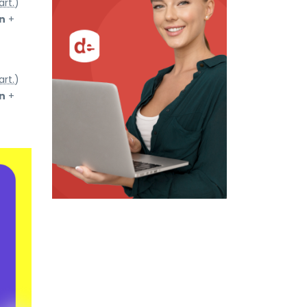
art.
)
n
+
art.
)
n
+