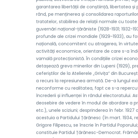
garantarea libertății de conștiință, libertatea ș
rând, pe menținerea și consolidarea raporturilor c
tratatelor, stabilirea de relații normale cu toat
guvernări național-țărăniste (1928-1931; 1932-19
profunde ale crizei mondiale (1929-1933), au 
națională, concomitent cu atragerea, în virtutea
activități economice, orientare de care s-a înd
vamală protecționistă. În condițiile crizei econ
detașează greva minerilor din Lupeni (1929), pre
ceferiștilor de la Atelierele „Grivița” din Bucureș
a recurs la represiunea armată. De-a lungul exi
neconforme cu realitatea, fapt ce s-a repercuta
încrederii și influenței în rândul electoratului. As
deosebire de vedere în modul de abordare a pro
etc.), unele sciziuni; desprinderea în febr. 192
acestuia a Partidului Țărănesc (în mart. 1934, r
Grigore Filipescu, se înscrie în Partidul Poporul
constituie Partidul Țărănesc-Democrat. Frămân