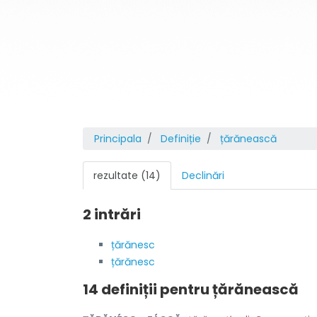
Principala
Definiție
țărănească
rezultate (14)
Declinări
2 intrări
țărănesc
țărănesc
14 definiții pentru
țărănească