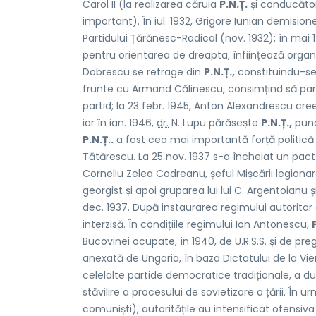
Carol II (la realizarea căruia
P.N.Ț.
și conducătoru
important). În iul. 1932, Grigore Iunian demisio
Partidului Țărănesc-Radical (nov. 1932); în ma
pentru orientarea de dreapta, înființează orga
Dobrescu se retrage din
P.N.Ț.,
constituindu-se 
frunte cu Armand Călinescu, consimțind să parti
partid; la 23 febr. 1945, Anton Alexandrescu cre
iar în ian. 1946,
dr.
N. Lupu părăsește
P.N.Ț.,
punâ
P.N.Ț..
a fost cea mai importantă forță politică
Tătărescu. La 25 nov. 1937 s-a încheiat un pact
Corneliu Zelea Codreanu, șeful Mișcării legionar
georgist și apoi gruparea lui lui C. Argentoianu și
dec. 1937. După instaurarea regimului autoritar al
interzisă. În condițiile regimului Ion Antonescu,
Bucovinei ocupate, în 1940, de U.R.S.S. și de pre
anexată de Ungaria, în baza Dictatului de la Vi
celelalte partide democratice tradiționale, a d
stăvilire a procesului de sovietizare a țării. În u
comuniști), autoritățile au intensificat ofensiv