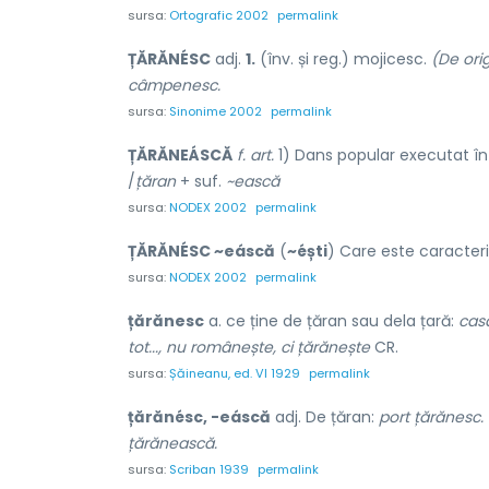
sursa:
Ortografic 2002
permalink
ȚĂRĂNÉSC
adj.
1.
(înv. și reg.) mojicesc.
(De ori
câmpenesc.
sursa:
Sinonime 2002
permalink
ȚĂRĂNEÁSCĂ
f. art.
1) Dans popular executat în
/
țăran
+ suf.
~ească
sursa:
NODEX 2002
permalink
ȚĂRĂNÉSC ~eáscă
(
~éști
) Care este caracteris
sursa:
NODEX 2002
permalink
țărănesc
a. ce ține de țăran sau dela țară:
cas
tot..., nu românește, ci țărănește
CR.
sursa:
Șăineanu, ed. VI 1929
permalink
țărănésc, -eáscă
adj. De țăran:
port țărănesc. 
țărănească.
sursa:
Scriban 1939
permalink