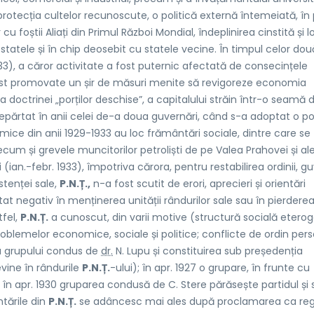
i protecția cultelor recunoscute, o politică externă întemeiată, în
u foștii Aliați din Primul Război Mondial, îndeplinirea cinstită și l
e statele și în chip deosebit cu statele vecine. În timpul celor dou
33), a căror activitate a fost puternic afectată de consecințele
fost promovate un șir de măsuri menite să revigoreze economia
 doctrinei „porților deschise”, a capitalului străin într-o seamă 
epărtat în anii celei de-a doua guvernări, când s-a adoptat o pol
omice din anii 1929-1933 au loc frământări sociale, dintre care se
cum și grevele muncitorilor petroliști de pe Valea Prahovei și al
ti (ian.-febr. 1933), împotriva cărora, pentru restabilirea ordinii, g
stenței sale,
P.N.Ț.,
n-a fost scutit de erori, aprecieri și orientări
t negativ în menținerea unității rândurilor sale sau în pierdere
tfel,
P.N.Ț.
a cunoscut, din varii motive (structură socială etero
blemelor economice, sociale și politice; conflicte de ordin pers
7 a grupului condus de
dr.
N. Lupu și constituirea sub președenția
evine în rândurile
P.N.Ț.
-ului); în apr. 1927 o grupare, în frunte cu
ui; în apr. 1930 gruparea condusă de C. Stere părăsește partidul și 
tările din
P.N.Ț.
se adâncesc mai ales după proclamarea ca rege