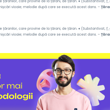
 țăranilor, care provine de la țărani, de țăran. ♦ (Substantivat,
f.
mișcări vioaie; melodie după care se execută acest dans. –
Țăra
 țăranilor, care provine de la țărani, de țăran. ♦ (Substantivat,
f.
mișcări vioaie; melodie după care se execută acest dans. –
Țăra