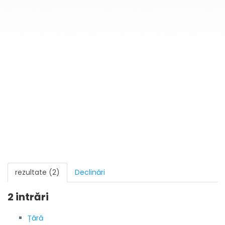
rezultate (2)
Declinări
2 intrări
Țără