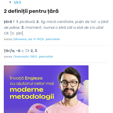
țără
2 definiții pentru
țără
țără
f.
1.
picătură;
2.
fig.
mică cantitate, puțin de tot:
o țără
de pâine;
3.
moment:
numai o țără cât a stat de s’a uitat
CR. [V.
țăr!
].
sursa:
Șăineanu, ed. VI 1929
permalink
Țăr/a, -ă
v.
Țîr
2, 3.
sursa:
Onomastic 1963
permalink