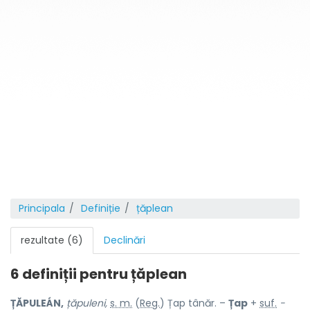
Principala
Definiție
țăplean
rezultate (6)
Declinări
6 definiții pentru
țăplean
ȚĂPULEÁN,
țăpuleni,
s. m.
(
Reg.
) Țap tânăr. –
Țap
+
suf.
-