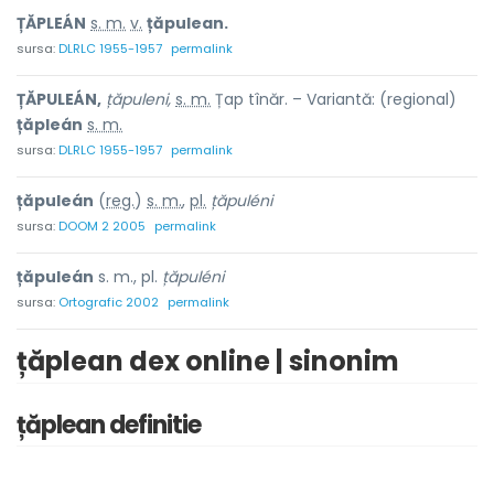
ȚĂPLEÁN
s. m.
v.
țăpulean.
sursa:
DLRLC 1955-1957
permalink
ȚĂPULEÁN,
țăpuleni,
s. m.
Țap tînăr. – Variantă: (regional)
țăpleán
s. m.
sursa:
DLRLC 1955-1957
permalink
țăpuleán
(
reg.
)
s. m.
,
pl.
țăpuléni
sursa:
DOOM 2 2005
permalink
țăpuleán
s. m., pl.
țăpuléni
sursa:
Ortografic 2002
permalink
țăplean dex online | sinonim
țăplean definitie