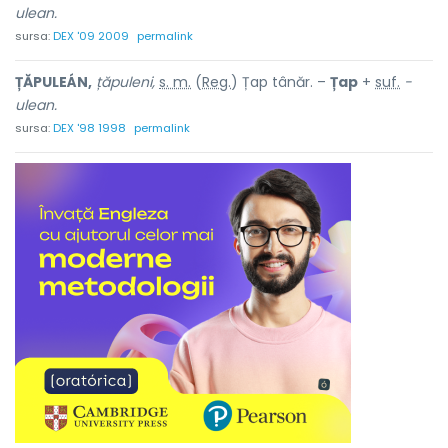
ulean.
sursa:
DEX '09 2009
permalink
ȚĂPULEÁN,
țăpuleni,
s. m.
(
Reg.
) Țap tânăr. –
Țap
+
suf.
-
ulean.
sursa:
DEX '98 1998
permalink